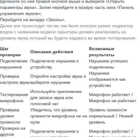
Щелкните по ней правой кнопкой мыши и выберите «Открыть
параметры звука». Затем перейдите в правую часть окна «Панель
управления звуком»;
Перейдите на вкладку «Запись».
Далее все происходит так же, как было описано ранее: индикатор
рядом с названием модели гарнитуры должен реагировать на
уровень звука, который вы будете издавать во время тестирования.
Шаг
Возможные
Описание действия
проверки
результаты
Подключение
Подключите наушники к
Наушники успешно
наушников
устройству
подключены
Наушники
Проверка
Откройте настройки звука и
отображаются как
настроек звука
выберите наушники
устройство
Используйте приложение
Тестирование
Микрофон работает /
для записи звука или
микрофона
Микрофон не работает
голосовой чат
Проверка
Убедитесь, что уровень
Уровень громкости
уровня
громкости микрофона не на
нормальный / Низкий
громкости
нуле
уровень
Проверка на
Подключите наушники к
Микрофон работает /
другом