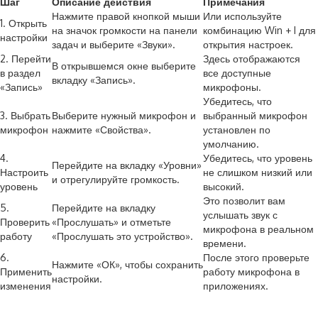
Шаг
Описание действия
Примечания
Нажмите правой кнопкой мыши
Или используйте
1. Открыть
на значок громкости на панели
комбинацию Win + I для
настройки
задач и выберите «Звуки».
открытия настроек.
2. Перейти
Здесь отображаются
В открывшемся окне выберите
в раздел
все доступные
вкладку «Запись».
«Запись»
микрофоны.
Убедитесь, что
3. Выбрать
Выберите нужный микрофон и
выбранный микрофон
микрофон
нажмите «Свойства».
установлен по
умолчанию.
4.
Убедитесь, что уровень
Перейдите на вкладку «Уровни»
Настроить
не слишком низкий или
и отрегулируйте громкость.
уровень
высокий.
Это позволит вам
5.
Перейдите на вкладку
услышать звук с
Проверить
«Прослушать» и отметьте
микрофона в реальном
работу
«Прослушать это устройство».
времени.
6.
После этого проверьте
Нажмите «ОК», чтобы сохранить
Применить
работу микрофона в
настройки.
изменения
приложениях.