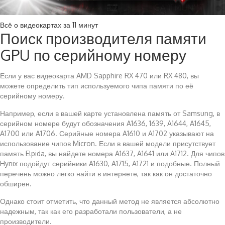
Всё о видеокартах за 11 минут
Поиск производителя памяти
GPU по серийному номеру
Если у вас видеокарта AMD Sapphire RX 470 или RX 480, вы
можете определить тип используемого чипа памяти по её
серийному номеру.
Например, если в вашей карте установлена память от Samsung, в
серийном номере будут обозначения A1636, 1639, A1644, A1645,
A1700 или A1706. Серийные номера A1610 и A1702 указывают на
использование чипов Micron. Если в вашей модели присутствует
память Elpida, вы найдете номера A1637, A1641 или A1712. Для чипов
Hynix подойдут серийники A1630, A1715, A1721 и подобные. Полный
перечень можно легко найти в интернете, так как он достаточно
обширен.
Однако стоит отметить, что данный метод не является абсолютно
надежным, так как его разработали пользователи, а не
производители.