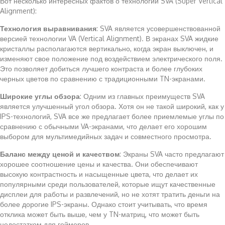
Вот несколько интересных фактов о технологии SVA (Super Vertical
Alignment):
Технология выравнивания
: SVA является усовершенствованной
версией технологии VA (Vertical Alignment). В экранах SVA жидкие
кристаллы располагаются вертикально, когда экран выключен, и
изменяют свое положение под воздействием электрического поля.
Это позволяет добиться лучшего контраста и более глубоких
черных цветов по сравнению с традиционными TN-экранами.
Широкие углы обзора
: Одним из главных преимуществ SVA
является улучшенный угол обзора. Хотя он не такой широкий, как у
IPS-технологий, SVA все же предлагает более приемлемые углы по
сравнению с обычными VA-экранами, что делает его хорошим
выбором для мультимедийных задач и совместного просмотра.
Баланс между ценой и качеством
: Экраны SVA часто предлагают
хорошее соотношение цены и качества. Они обеспечивают
высокую контрастность и насыщенные цвета, что делает их
популярными среди пользователей, которые ищут качественные
дисплеи для работы и развлечений, но не хотят тратить деньги на
более дорогие IPS-экраны. Однако стоит учитывать, что время
отклика может быть выше, чем у TN-матриц, что может быть
недостатком для геймеров.