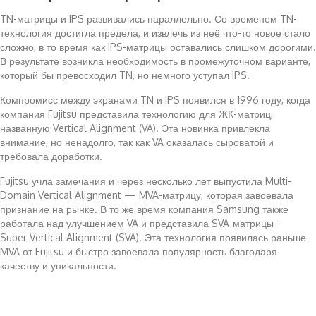
TN-матрицы и IPS развивались параллельно. Со временем TN-
технология достигла предела, и извлечь из неё что-то новое стало
сложно, в то время как IPS-матрицы оставались слишком дорогими.
В результате возникла необходимость в промежуточном варианте,
который бы превосходил TN, но немного уступал IPS.
Компромисс между экранами TN и IPS появился в 1996 году, когда
компания Fujitsu представила технологию для ЖК-матриц,
названную Vertical Alignment (VA). Эта новинка привлекла
внимание, но ненадолго, так как VA оказалась сыроватой и
требовала доработки.
Fujitsu учла замечания и через несколько лет выпустила Multi-
Domain Vertical Alignment — MVA-матрицу, которая завоевала
признание на рынке. В то же время компания Samsung также
работала над улучшением VA и представила SVA-матрицы —
Super Vertical Alignment (SVA). Эта технология появилась раньше
MVA от Fujitsu и быстро завоевала популярность благодаря
качеству и уникальности.