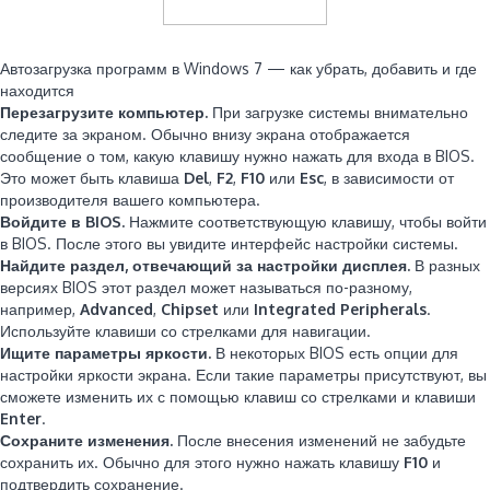
Читайте также:
Автозагрузка программ в Windows 7 — как убрать, добавить и где
находится
Перезагрузите компьютер.
При загрузке системы внимательно
следите за экраном. Обычно внизу экрана отображается
сообщение о том, какую клавишу нужно нажать для входа в BIOS.
Это может быть клавиша
Del
,
F2
,
F10
или
Esc
, в зависимости от
производителя вашего компьютера.
Войдите в BIOS.
Нажмите соответствующую клавишу, чтобы войти
в BIOS. После этого вы увидите интерфейс настройки системы.
Найдите раздел, отвечающий за настройки дисплея.
В разных
версиях BIOS этот раздел может называться по-разному,
например,
Advanced
,
Chipset
или
Integrated Peripherals
.
Используйте клавиши со стрелками для навигации.
Ищите параметры яркости.
В некоторых BIOS есть опции для
настройки яркости экрана. Если такие параметры присутствуют, вы
сможете изменить их с помощью клавиш со стрелками и клавиши
Enter
.
Сохраните изменения.
После внесения изменений не забудьте
сохранить их. Обычно для этого нужно нажать клавишу
F10
и
подтвердить сохранение.