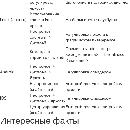
регулировка
Включение в настройках дисплея
яркости
Использование
Linux (Ubuntu)
клавиш Fn +
На большинстве ноутбуков
яркость
Настройки
Регулировка яркости в
системы ->
графическом интерфейсе
Дисплей
Пример: xrandr —output
Команда в
<имя_монитора> —brightness
терминале: xrandr
<значение>
Настройки ->
Android
Дисплей ->
Регулировка слайдером
Яркость
Быстрое меню
Быстрый доступ к настройкам
(свайп вниз)
яркости
Настройки ->
iOS
Регулировка слайдером
Дисплей и яркость
Центр управления
Быстрый доступ к настройкам
(свайп вниз)
яркости
Интересные факты