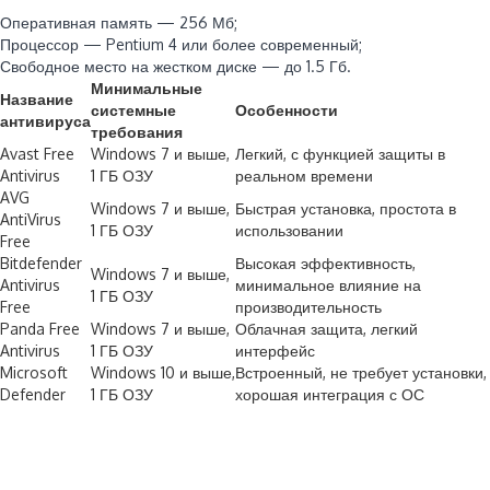
Оперативная память — 256 Мб;
Процессор — Pentium 4 или более современный;
Свободное место на жестком диске — до 1.5 Гб.
Минимальные
Название
системные
Особенности
антивируса
требования
Avast Free
Windows 7 и выше,
Легкий, с функцией защиты в
Antivirus
1 ГБ ОЗУ
реальном времени
AVG
Windows 7 и выше,
Быстрая установка, простота в
AntiVirus
1 ГБ ОЗУ
использовании
Free
Bitdefender
Высокая эффективность,
Windows 7 и выше,
Antivirus
минимальное влияние на
1 ГБ ОЗУ
Free
производительность
Panda Free
Windows 7 и выше,
Облачная защита, легкий
Antivirus
1 ГБ ОЗУ
интерфейс
Microsoft
Windows 10 и выше,
Встроенный, не требует установки,
Defender
1 ГБ ОЗУ
хорошая интеграция с ОС