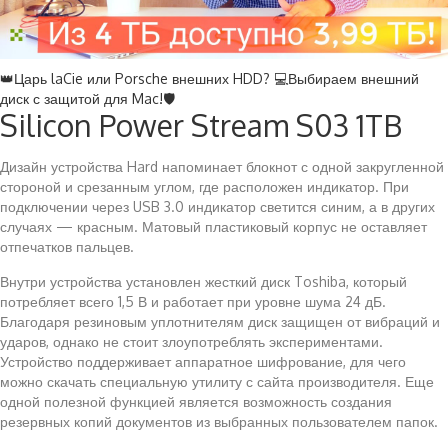
👑Царь laCie или Porsche внешних HDD? 💻Выбираем внешний
диск с защитой для Mac!🛡️
Silicon Power Stream S03 1TB
Дизайн устройства Hard напоминает блокнот с одной закругленной
стороной и срезанным углом, где расположен индикатор. При
подключении через USB 3.0 индикатор светится синим, а в других
случаях — красным. Матовый пластиковый корпус не оставляет
отпечатков пальцев.
Внутри устройства установлен жесткий диск Toshiba, который
потребляет всего 1,5 В и работает при уровне шума 24 дБ.
Благодаря резиновым уплотнителям диск защищен от вибраций и
ударов, однако не стоит злоупотреблять экспериментами.
Устройство поддерживает аппаратное шифрование, для чего
можно скачать специальную утилиту с сайта производителя. Еще
одной полезной функцией является возможность создания
резервных копий документов из выбранных пользователем папок.