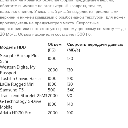
обратите внимание на этот «черный квадрат», точнее,
параллелепипед. Уникальный дизайн выделяется рифлеными
верхней и нижней крышками с ромбовидной текстурой. Для ножек
производитель не предусмотрел места. Скоростные
характеристики соответствуют среднему ценовому сегменту — до
20 Мб/с. Объем накопителя составляет 500 Гб.
Объем
Скорость передачи данных
Модель HDD
(ГБ)
(МБ/с)
Seagate Backup Plus
1000
120
Slim
Western Digital My
2000
130
Passport
Toshiba Canvio Basics
1000
100
LaCie Rugged Mini
1000
130
Samsung T5
500
540
Transcend StoreJet 25M3
2000
90
G-Technology G-Drive
1000
140
Mobile
Adata HD710 Pro
2000
100