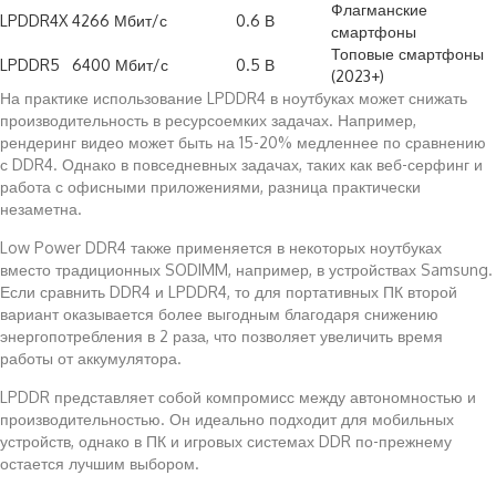
Флагманские
LPDDR4X
4266 Мбит/с
0.6 В
смартфоны
Топовые смартфоны
LPDDR5
6400 Мбит/с
0.5 В
(2023+)
На практике использование LPDDR4 в ноутбуках может снижать
производительность в ресурсоемких задачах. Например,
рендеринг видео может быть на 15-20% медленнее по сравнению
с DDR4. Однако в повседневных задачах, таких как веб-серфинг и
работа с офисными приложениями, разница практически
незаметна.
Low Power DDR4 также применяется в некоторых ноутбуках
вместо традиционных SODIMM, например, в устройствах Samsung.
Если сравнить DDR4 и LPDDR4, то для портативных ПК второй
вариант оказывается более выгодным благодаря снижению
энергопотребления в 2 раза, что позволяет увеличить время
работы от аккумулятора.
LPDDR представляет собой компромисс между автономностью и
производительностью. Он идеально подходит для мобильных
устройств, однако в ПК и игровых системах DDR по-прежнему
остается лучшим выбором.