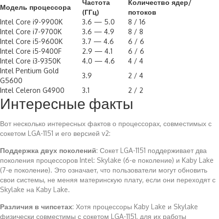
Частота
Количество ядер/
Модель процессора
(ГГц)
потоков
Intel Core i9-9900K
3.6 — 5.0
8 / 16
Intel Core i7-9700K
3.6 — 4.9
8 / 8
Intel Core i5-9600K
3.7 — 4.6
6 / 6
Intel Core i5-9400F
2.9 — 4.1
6 / 6
Intel Core i3-9350K
4.0 — 4.6
4 / 4
Intel Pentium Gold
3.9
2 / 4
G5600
Intel Celeron G4900
3.1
2 / 2
Интересные факты
Вот несколько интересных фактов о процессорах, совместимых с
сокетом LGA-1151 и его версией v2:
Поддержка двух поколений
: Сокет LGA-1151 поддерживает два
поколения процессоров Intel: Skylake (6-е поколение) и Kaby Lake
(7-е поколение). Это означает, что пользователи могут обновить
свои системы, не меняя материнскую плату, если они переходят с
Skylake на Kaby Lake.
Различия в чипсетах
: Хотя процессоры Kaby Lake и Skylake
физически совместимы с сокетом LGA-1151, для их работы