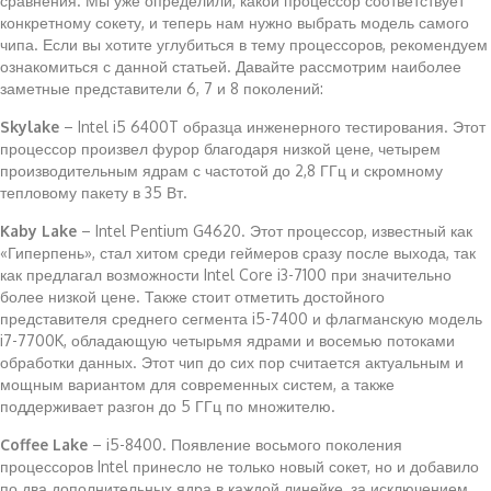
сравнения. Мы уже определили, какой процессор соответствует
конкретному сокету, и теперь нам нужно выбрать модель самого
чипа. Если вы хотите углубиться в тему процессоров, рекомендуем
ознакомиться с данной статьей. Давайте рассмотрим наиболее
заметные представители 6, 7 и 8 поколений:
Skylake
– Intel i5 6400T образца инженерного тестирования. Этот
процессор произвел фурор благодаря низкой цене, четырем
производительным ядрам с частотой до 2,8 ГГц и скромному
тепловому пакету в 35 Вт.
Kaby Lake
– Intel Pentium G4620. Этот процессор, известный как
«Гиперпень», стал хитом среди геймеров сразу после выхода, так
как предлагал возможности Intel Core i3-7100 при значительно
более низкой цене. Также стоит отметить достойного
представителя среднего сегмента i5-7400 и флагманскую модель
i7-7700K, обладающую четырьмя ядрами и восемью потоками
обработки данных. Этот чип до сих пор считается актуальным и
мощным вариантом для современных систем, а также
поддерживает разгон до 5 ГГц по множителю.
Coffee Lake
– i5-8400. Появление восьмого поколения
процессоров Intel принесло не только новый сокет, но и добавило
по два дополнительных ядра в каждой линейке, за исключением