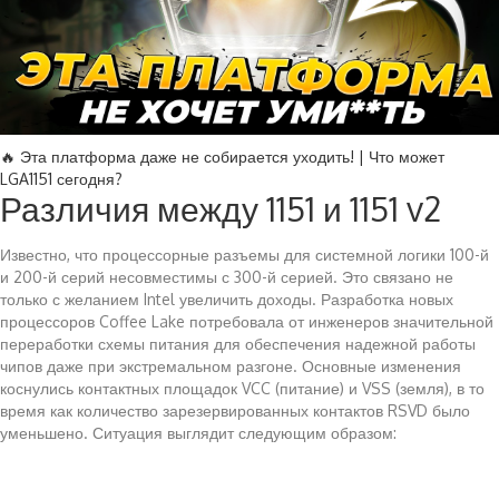
🔥 Эта платформа даже не собирается уходить! | Что может
LGA1151 сегодня?
Различия между 1151 и 1151 v2
Известно, что процессорные разъемы для системной логики 100-й
и 200-й серий несовместимы с 300-й серией. Это связано не
только с желанием Intel увеличить доходы. Разработка новых
процессоров Coffee Lake потребовала от инженеров значительной
переработки схемы питания для обеспечения надежной работы
чипов даже при экстремальном разгоне. Основные изменения
коснулись контактных площадок VCC (питание) и VSS (земля), в то
время как количество зарезервированных контактов RSVD было
уменьшено. Ситуация выглядит следующим образом: