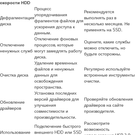
скорости HDD
Процесс
Рекомендуется
упорядочивания
Дефрагментация
выполнять раз в
фрагментов файлов для
диска
несколько месяцев. Не
ускорения доступа к
применять на SSD.
данным.
Отключение фоновых
Оцените, какие службы
Отключение
процессов, которые
можно отключить, но
ненужных служб
могут замедлять работу
будьте осторожны.
диска.
Удаление временных
файлов и ненужных
Регулярно используйте
Очистка диска
данных для
встроенные инструменты
освобождения
очистки.
пространства.
Установка последних
версий драйверов для
Проверяйте обновления
Обновление
улучшения
драйверов на сайте
драйверов
совместимости и
производителя.
производительности.
Рассмотрите
Подключение быстрого
возможность
Использование
внешнего HDD или SSD