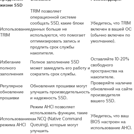
жизни SSD
TRIM позволяет
операционной системе
сообщать SSD, какие блоки
Убедитесь, что TRIM
Использование
данных больше не
включен в вашей ОС
TRIM
используются, что помогает
(обычно включен по
оптимизировать запись и
умолчанию).
продлить срок службы
накопителя.
Оставляйте 10-20%
Избегание
Полное заполнение SSD
свободного
полного
может замедлить его работу и
пространства на
заполнения
сократить срок службы.
накопителе.
Проверяйте наличие
Регулярное
Обновления прошивки могут
обновлений на сайте
обновление
улучшить производительность
производителя
прошивки
и надежность SSD.
вашего SSD.
Режим AHCI позволяет
использовать функции, такие
Убедитесь, что ваш
Использование
как NCQ (Native Command
BIOS настроен на
режима AHCI
Queuing), которые могут
использование AHCI.
улучшить