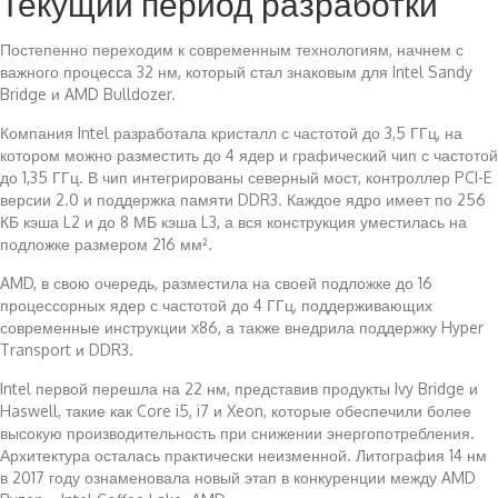
Текущий период разработки
Постепенно переходим к современным технологиям, начнем с
важного процесса 32 нм, который стал знаковым для Intel Sandy
Bridge и AMD Bulldozer.
Компания Intel разработала кристалл с частотой до 3,5 ГГц, на
котором можно разместить до 4 ядер и графический чип с частотой
до 1,35 ГГц. В чип интегрированы северный мост, контроллер PCI-E
версии 2.0 и поддержка памяти DDR3. Каждое ядро имеет по 256
КБ кэша L2 и до 8 МБ кэша L3, а вся конструкция уместилась на
подложке размером 216 мм².
AMD, в свою очередь, разместила на своей подложке до 16
процессорных ядер с частотой до 4 ГГц, поддерживающих
современные инструкции x86, а также внедрила поддержку Hyper
Transport и DDR3.
Intel первой перешла на 22 нм, представив продукты Ivy Bridge и
Haswell, такие как Core i5, i7 и Xeon, которые обеспечили более
высокую производительность при снижении энергопотребления.
Архитектура осталась практически неизменной. Литография 14 нм
в 2017 году ознаменовала новый этап в конкуренции между AMD