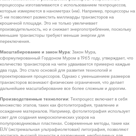
процессоры изготавливаются с использованием техпроцессов,
которые измеряются в нанометрах (нм). Например, процессоры на
5 нм позволяют разместить миллиарды транзисторов на
крошечной площади. Это не только увеличивает
производительность, но и снижает энергопотребление, поскольку
меньшие транзисторы требуют меньше энергии для
переключения.
Масштабирование и закон Мура
: Закон Мура,
сформулированный Гордоном Муром в 1965 году, утверждает, что
количество транзисторов на чипе удваивается примерно каждые
два года. Это стало основой для развития технологий и
проектирования процессоров. Однако с уменьшением размеров
транзисторов возникают физические ограничения, что делает
дальнейшее масштабирование все более сложным и дорогим.
Производственные технологии
: Техпроцесс включает в себя
множество этапов, таких как фотолитография, травление и
осаждение материалов. Например, фотолитография использует
свет для создания микроскопических узоров на
полупроводниковых пластинах. Современные методы, такие как
EUV (экстремальная ультрафиолетовая) литография, позволяют
достигать высокой точности и разрешения, необходимых для