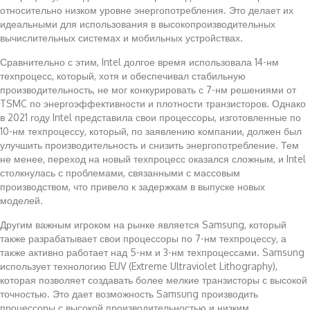
относительно низком уровне энергопотребления. Это делает их
идеальными для использования в высокопроизводительных
вычислительных системах и мобильных устройствах.
Сравнительно с этим, Intel долгое время использовала 14-нм
техпроцесс, который, хотя и обеспечивал стабильную
производительность, не мог конкурировать с 7-нм решениями от
TSMC по энергоэффективности и плотности транзисторов. Однако
в 2021 году Intel представила свои процессоры, изготовленные по
10-нм техпроцессу, который, по заявлению компании, должен был
улучшить производительность и снизить энергопотребление. Тем
не менее, переход на новый техпроцесс оказался сложным, и Intel
столкнулась с проблемами, связанными с массовым
производством, что привело к задержкам в выпуске новых
моделей.
Другим важным игроком на рынке является Samsung, который
также разрабатывает свои процессоры по 7-нм техпроцессу, а
также активно работает над 5-нм и 3-нм техпроцессами. Samsung
использует технологию EUV (Extreme Ultraviolet Lithography),
которая позволяет создавать более мелкие транзисторы с высокой
точностью. Это дает возможность Samsung производить
процессоры с высокой производительностью и низким