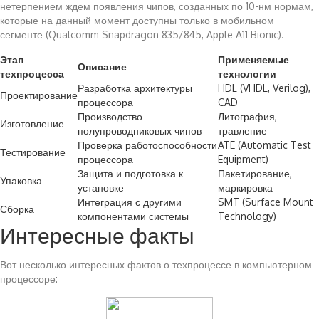
нетерпением ждем появления чипов, созданных по 10-нм нормам,
которые на данный момент доступны только в мобильном
сегменте (Qualcomm Snapdragon 835/845, Apple A11 Bionic).
Этап
Применяемые
Описание
техпроцесса
технологии
Разработка архитектуры
HDL (VHDL, Verilog),
Проектирование
процессора
CAD
Производство
Литография,
Изготовление
полупроводниковых чипов
травление
Проверка работоспособности
ATE (Automatic Test
Тестирование
процессора
Equipment)
Защита и подготовка к
Пакетирование,
Упаковка
установке
маркировка
Интеграция с другими
SMT (Surface Mount
Сборка
компонентами системы
Technology)
Интересные факты
Вот несколько интересных фактов о техпроцессе в компьютерном
процессоре: