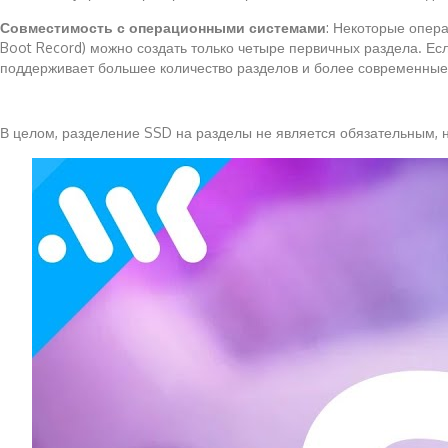
Совместимость с операционными системами
: Некоторые опера
Boot Record) можно создать только четыре первичных раздела. Есл
поддерживает большее количество разделов и более современные
В целом, разделение SSD на разделы не является обязательным, 