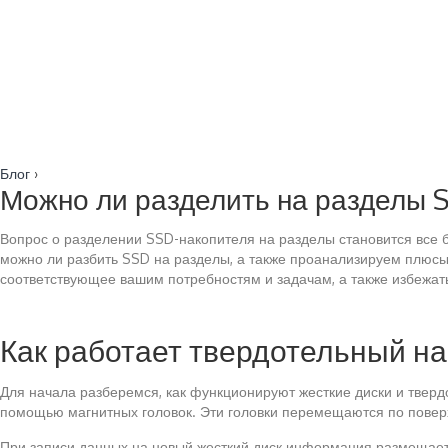
Блог
›
Можно ли разделить на разделы S
Вопрос о разделении SSD-накопителя на разделы становится все б
можно ли разбить SSD на разделы, а также проанализируем плюс
соответствующее вашим потребностям и задачам, а также избежа
Как работает твердотельный н
Для начала разберемся, как функционируют жесткие диски и тверд
помощью магнитных головок. Эти головки перемещаются по поверх
При записи данных на новый жесткий диск информация размещаетс