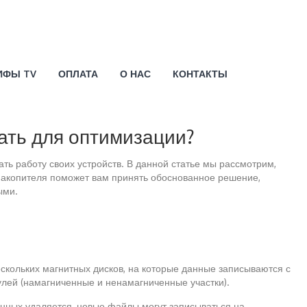
ИФЫ TV
ОПЛАТА
О НАС
КОНТАКТЫ
ать для оптимизации?
ь работу своих устройств. В данной статье мы рассмотрим,
накопителя поможет вам принять обоснованное решение,
ыми.
скольких магнитных дисков, на которые данные записываются с
лей (намагниченные и ненамагниченные участки).
анных удаляется, новые файлы могут записываться на