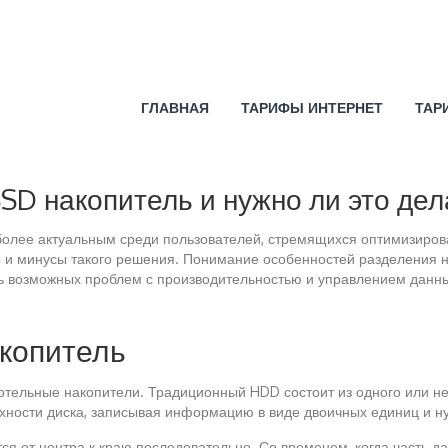
ГЛАВНАЯ
ТАРИФЫ ИНТЕРНЕТ
ТАР
SD накопитель и нужно ли это дел
олее актуальным среди пользователей, стремящихся оптимизироват
ы и минусы такого решения. Понимание особенностей разделения 
ть возможных проблем с производительностью и управлением данн
акопитель
отельные накопители. Традиционный HDD состоит из одного или не
ности диска, записывая информацию в виде двоичных единиц и ну
я от центра к краю последовательно. Со временем, когда часть д