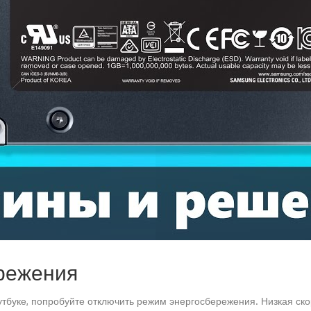
режения
тбуке, попробуйте отключить режим энергосбережения. Низкая ско