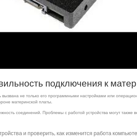
авильность подключения к мате
ть вызвана не только его программными настройками или операци
тороне материнской платы.
ность соединений. Проблемы с работой устройства могут также во
ройства и проверить, как изменится работа компьюте