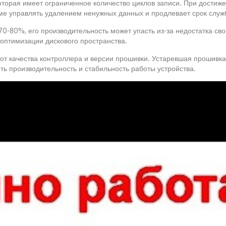
торая имеет ограниченное количество циклов записи. При достиже
еме управлять удалением ненужных данных и продлевает срок слу
 70-80%, его производительность может упасть из-за недостатка с
оптимизации дискового пространства.
 от качества контроллера и версии прошивки. Устаревшая прошивк
ь производительность и стабильность работы устройства.