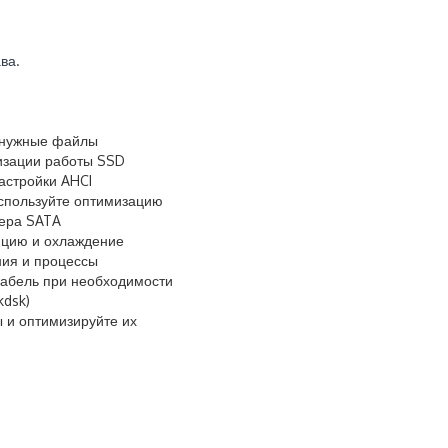
ва.
енужные файлы
изации работы SSD
астройки AHCI
спользуйте оптимизацию
лера SATA
яцию и охлаждение
ия и процессы
кабель при необходимости
kdsk)
 и оптимизируйте их