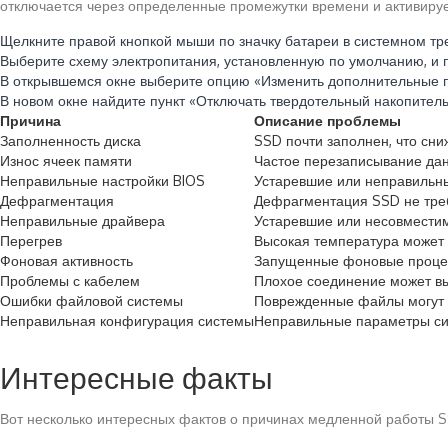
отключается через определенные промежутки времени и активируе
Щелкните правой кнопкой мыши по значку батареи в системном тр
Выберите схему электропитания, установленную по умолчанию, и п
В открывшемся окне выберите опцию «Изменить дополнительные 
В новом окне найдите пункт «Отключать твердотельный накопитель
Причина
Описание проблемы
Заполненность диска
SSD почти заполнен, что сни
Износ ячеек памяти
Частое перезаписывание дан
Неправильные настройки BIOS
Устаревшие или неправильны
Дефрагментация
Дефрагментация SSD не треб
Неправильные драйвера
Устаревшие или несовместим
Перегрев
Высокая температура может 
Фоновая активность
Запущенные фоновые процес
Проблемы с кабелем
Плохое соединение может вы
Ошибки файловой системы
Поврежденные файлы могут 
Неправильная конфигурация системы
Неправильные параметры сис
Интересные факты
Вот несколько интересных фактов о причинах медленной работы 