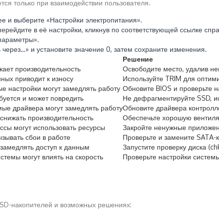
тся только при взаимодействии пользователя.
ее и выберите «Настройки электропитания».
ерейдите в её настройки, кликнув по соответствующей ссылке спра
параметры».
 через…» и установите значение 0, затем сохраните изменения.
Решение
жает производительность
Освободите место, удалив н
ных приводит к износу
Используйте TRIM для оптим
е настройки могут замедлять работу
Обновите BIOS и проверьте н
уется и может повредить
Не дефрагментируйте SSD, и
ые драйвера могут замедлять работу
Обновите драйвера контрол
снижать производительность
Обеспечьте хорошую вентил
сы могут использовать ресурсы
Закройте ненужные приложен
зывать сбои в работе
Проверьте и замените SATA-
замедлять доступ к данным
Запустите проверку диска (ch
темы могут влиять на скорость
Проверьте настройки системы
SSD-накопителей и возможных решениях: