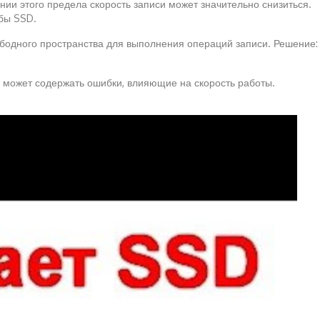
нии этого предела скорость записи может значительно снизиться.
жбы SSD.
вободного пространства для выполнения операций записи. Решение:
а может содержать ошибки, влияющие на скорость работы.