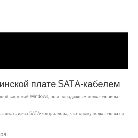
ринской плате SATA-кабелем
онной системой Windows, но и ненадежным подключением
зникать из-за SATA-контроллера, к которому подключены не
ра.