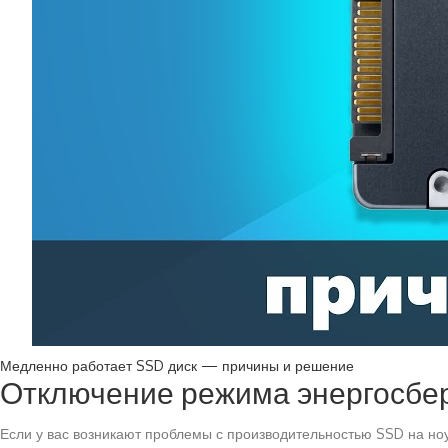
Медленно работает SSD диск — причины и решение
Отключение режима энергосбе
Если у вас возникают проблемы с производительностью SSD на ноу