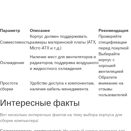
Параметр
Описание
Рекомендация
Корпус должен поддерживать
Проверяйте
Совместимость
размеры материнской платы (ATX,
спецификации
Micro-ATX и т.д.)
перед покупкой
Выбирайте
Наличие мест для вентиляторов и
корпус с
Охлаждение
радиаторов, поддержка воздушного
хорошей
и жидкостного охлаждения
вентиляцией
Обратите
Простота
Удобство доступа к компонентам,
внимание на
сборки
наличие кабель-менеджмента
отзывы
пользователей
Интересные факты
Вот несколько интересных фактов на тему выбора корпуса для
сборки компьютера:
Совместимость компонентов
: Не каждый корпус подходит для