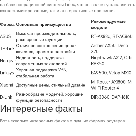
на базе операционной системы Linux, что позволяет устанавливать
как кастомизированные, так и альтернативные прошивки.
Рекомендуемые
Фирма
Основные преимущества
модели
Высокая производительность,
ASUS
RT-AX88U, RT-AC86U
расширенные функции
Отличное соотношение цена-
Archer AX50, Deco
TP-Link
качество, простота настройки
X20
Надежность, поддержка
Nighthawk AX12, Orbi
Netgear
современных технологий
RBK50
Хорошая поддержка VPN,
Linksys
EA9500, Velop MX10
стабильная работа
Mi Router AX1800, Mi
Xiaomi
Доступные цены, стильный дизайн
Wi-Fi Router 4
Разнообразие моделей, хорошие
D-Link
DIR-3060, DAP-1610
функции безопасности
Интересные факты
Вот несколько интересных фактов о лучших фирмах роутеров: