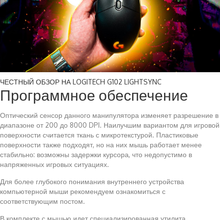
ЧЕСТНЫЙ ОБЗОР НА LOGITECH G102 LIGHTSYNC
Программное обеспечение
Оптический сенсор данного манипулятора изменяет разрешение в
диапазоне от 200 до 8000 DPI. Наилучшим вариантом для игровой
поверхности считается ткань с микротекстурой. Пластиковые
поверхности также подходят, но на них мышь работает менее
стабильно: возможны задержки курсора, что недопустимо в
напряженных игровых ситуациях.
Для более глубокого понимания внутреннего устройства
компьютерной мыши рекомендуем ознакомиться с
соответствующим постом.
В комплекте с мышью идет специализированная утилита,