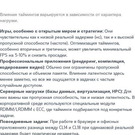
Влияние таймингов варьируется в зависимости от характера
нагрузки.
Игры, особенно с открытым миром и стратегии:
Они
чувствительны как к низкой реальной задержке (нс), так и к высокой
пропускной способности (частоте). Оптимизация таймингов,
особенно вторичных и третичных, может увеличить минимальный
FPS на 5-10% и снизить просадки.
Профессиональные приложения (рендеринг, компиляция,
кодирование видео):
Обычно они ограничены пропускной
способностью и объемом памяти. Влияние латентности здесь
менее заметно, но все же ощущается в задачах с частым
случайным доступом.
Серверные нагрузки (базы данных, виртуализация, HPC):
Для
них важны как пропускная способность, так и низкая латентность. В
корпоративной среде используются специальные модули
RDIMM/LRDIMM с ECC, где тайминги подбираются под конкретные
задачи.
Повседневные задачи:
При работе в браузере и офисных
приложениях разница между CL14 и CL18 при одинаковой реальной
задержке будет практически незаметна.