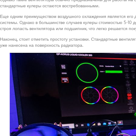
стандартные кулеры остаются востребованными.
Еще одним преимуществом воздушного охлаждения является его дос
системы. Однако в большинстве случаев кулеры стоимостью 5-10 
строя лопасть вентилятора или подшипник, что легко решается пок
Наконец, стоит отметить простоту установки. Стандартные вентиля
уже нанесена на поверхность радиатора.