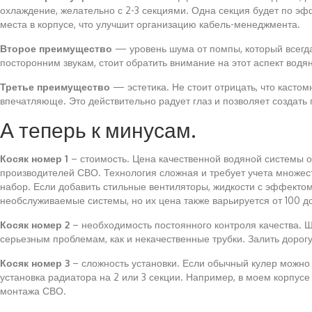
охлаждение, желательно с 2-3 секциями. Одна секция будет по эф
места в корпусе, что улучшит организацию кабель-менеджмента.
Второе преимущество
— уровень шума от помпы, который всегда 
посторонним звукам, стоит обратить внимание на этот аспект вод
Третье преимущество
— эстетика. Не стоит отрицать, что каст
впечатляюще. Это действительно радует глаз и позволяет создать
А теперь к минусам.
Косяк номер 1
– стоимость. Цена качественной водяной системы ох
производителей СВО. Технология сложная и требует учета множест
набор. Если добавить стильные вентиляторы, жидкости с эффектом 
необслуживаемые системы, но их цена также варьируется от 100 д
Косяк номер 2
– необходимость постоянного контроля качества. 
серьезным проблемам, как и некачественные трубки. Залить дорогу
Косяк номер 3
– сложность установки. Если обычный кулер можно 
установка радиатора на 2 или 3 секции. Например, в моем корпусе 
монтажа СВО.