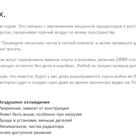
х.
 годом. Это связано с увеличением мощности процессоров и росто
отах, прокачивая горячий воздух по всему пространству.
Проведите несколько часов в теплой комнате, а затем проверьте д
не трогать.
ые могут перекрывать важные порты и разъемы, включая DIMM-слот
ектующих остается без дела в коробках. Любой из лучших кулеров дл
шум, что кажется, будто у вас дома разыгрывается сцена войны во
которое гудит и создает шум даже во время просмотра видео на Yo
Воздушное охлаждение
Умеренная, зависит от конструкции
Может быть выше, особенно при нагрузке
Проще в установке, меньше деталей
Минимальное, чистка радиатора
Более доступное решение