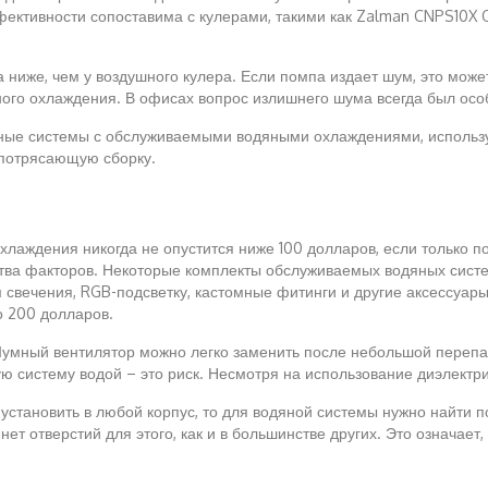
фективности сопоставима с кулерами, такими как Zalman CNPS10X O
ниже, чем у воздушного кулера. Если помпа издает шум, это может
яного охлаждения. В офисах вопрос излишнего шума всегда был осо
омные системы с обслуживаемыми водяными охлаждениями, использу
 потрясающую сборку.
лаждения никогда не опустится ниже 100 долларов, если только п
ва факторов. Некоторые комплекты обслуживаемых водяных систем 
свечения, RGB-подсветку, кастомные фитинги и другие аксессуары,
о 200 долларов.
Шумный вентилятор можно легко заменить после небольшой перепа
ю систему водой – это риск. Несмотря на использование диэлектри
установить в любой корпус, то для водяной системы нужно найти 
нет отверстий для этого, как и в большинстве других. Это означает