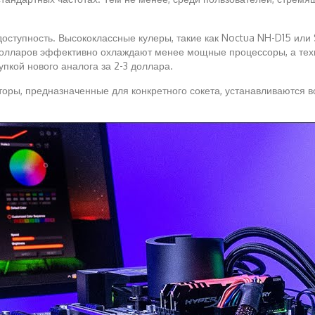
тупность. Высококлассные кулеры, такие как Noctua NH-D15 или Sk
долларов эффективно охлаждают менее мощные процессоры, а техн
упкой нового аналога за 2-3 доллара.
торы, предназначенные для конкретного сокета, устанавливаются в