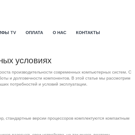
ИФЫ TV
ОПЛАТА
О НАС
КОНТАКТЫ
чных условиях
роста производительности современных компьютерных систем. С
оты и долговечности компонентов. В этой статье мы рассмотрим
аших потребностей и условий эксплуатации.
ер, стандартные версии процессоров комплектуются компактным
хся разогнать свои устройства, не так много, поэтому