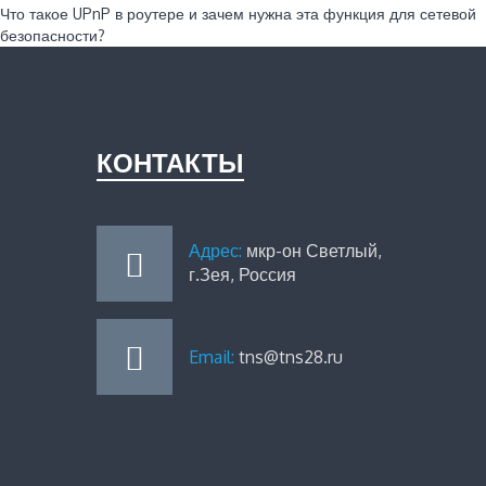
Что такое UPnP в роутере и зачем нужна эта функция для сетевой
безопасности?
КОНТАКТЫ
Адрес:
мкр-он Светлый,
г.Зея, Россия
Email:
tns@tns28.ru