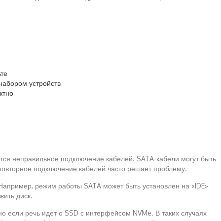
ьте
набором устройств
ктно
яется неправильное подключение кабелей. SATA-кабели могут быть
 повторное подключение кабелей часто решает проблему.
. Например, режим работы SATA может быть установлен на «IDE»
жить диск.
но если речь идет о SSD с интерфейсом NVMe. В таких случаях