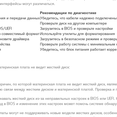
 интерфейсы могут различаться.
Рекомендации по диагностике
ния и передачи данных
Убедитесь, что кабели надежно подключены
Проверьте диск на другом компьютере
OS/UEFI
Загрузитесь в BIOS и проверьте настройки
в совместимый формат
Используйте утилиты для форматирования
ановите драйвера
Загрузитесь в безопасном режиме и провер
ойства
Проверьте работу системы с минимальным 
я
Убедитесь, что блок питания работает корре
атеринская плата не видит жесткий диск:
ричин, по которой материнская плата не видит жесткий диск, явл
ию связи между жестким диском и материнской платой. Проверка и
навать жесткий диск из-за неправильных настроек в BIOS или UEFI
од в BIOS и изменение этих настроек может помочь системе обнару
латы могут не поддерживать новые модели жестких дисков, особен