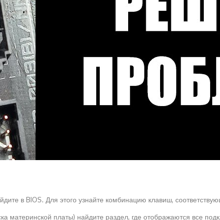
йдите в BIOS. Для этого узнайте комбинацию клавиш, соответству
уска материнской платы) найдите раздел, где отображаются все по