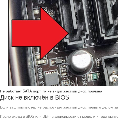
Не работает SATA порт, пк не видит жесткий диск, причина
Диск не включён в BIOS
Если ваш компьютер не распознает жесткий диск, первым делом за
После входа в BIOS или UEFI (в зависимости от модели и года вып