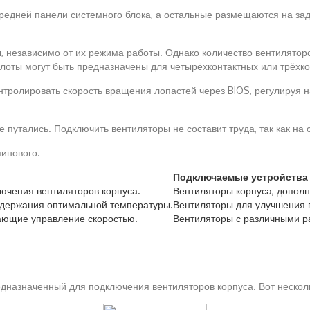
едней панели системного блока, а остальные размещаются на задн
 независимо от их режима работы. Однако количество вентиляторо
 слоты могут быть предназначены для четырёхконтактных или трёхк
тролировать скорость вращения лопастей через BIOS, регулируя на
 путались. Подключить вентиляторы не составит труда, так как на
пинового.
Подключаемые устройства
ючения вентиляторов корпуса.
Вентиляторы корпуса, допол
ддержания оптимальной температуры.
Вентиляторы для улучшения 
вающие управление скоростью.
Вентиляторы с различными р
редназначенный для подключения вентиляторов корпуса. Вот нескол