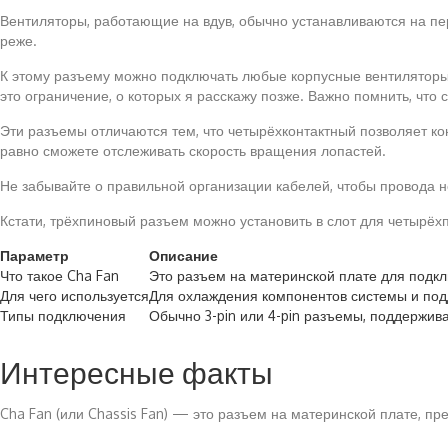
Вентиляторы, работающие на вдув, обычно устанавливаются на пер
реже.
К этому разъему можно подключать любые корпусные вентиляторы,
это ограничение, о которых я расскажу позже. Важно помнить, что
Эти разъемы отличаются тем, что четырёхконтактный позволяет кон
равно сможете отслеживать скорость вращения лопастей.
Не забывайте о правильной организации кабелей, чтобы провода не
Кстати, трёхпиновый разъем можно установить в слот для четырёх
Параметр
Описание
Что такое Cha Fan
Это разъем на материнской плате для подкл
Для чего используется
Для охлаждения компонентов системы и по
Типы подключения
Обычно 3-pin или 4-pin разъемы, поддержи
Интересные факты
Cha Fan (или Chassis Fan) — это разъем на материнской плате, п