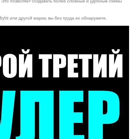
. Это позволяет создавать более сложные и удобные схемы
byte или другой марки, вы без труда их обнаружите.