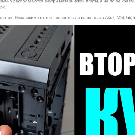
бычно располагаются внутри материнской платы, а не по её краям
рх.
атах. Независимо от того, является ли ваша плата Asus, MSI, Giga