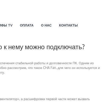
ИФЫ TV
ОПЛАТА
О НАС
КОНТАКТЫ
то к нему можно подключать?
печения стабильной работы и долговечности ПК. Одним из
но рассмотрим, что такое CHA Fan, для чего он используется и
ту.
«вентилятор», а расшифровка первой части может вызвать