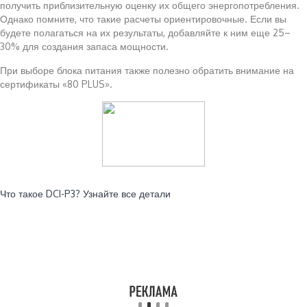
получить приблизительную оценку их общего энергопотребления.
Однако помните, что такие расчеты ориентировочные. Если вы
будете полагаться на их результаты, добавляйте к ним еще 25–
30% для создания запаса мощности.
При выборе блока питания также полезно обратить внимание на
сертификаты «80 PLUS».
Читайте также:
Что такое DCI-P3? Узнайте все детали