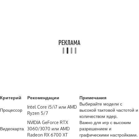
Критерий
Рекомендации
Примечания
Выбирайте модели с
Intel Core i5/i7 или AMD
Процессор
высокой тактовой частотой и
Ryzen 5/7
количеством ядер.
NVIDIA GeForce RTX
Важно для игр с высоким
Видеокарта
3060/3070 или AMD
разрешением и
Radeon RX 6700 XT
графическими настройками.