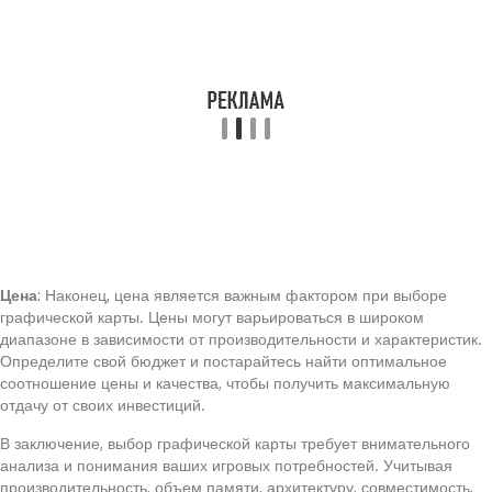
Цена
: Наконец, цена является важным фактором при выборе
графической карты. Цены могут варьироваться в широком
диапазоне в зависимости от производительности и характеристик.
Определите свой бюджет и постарайтесь найти оптимальное
соотношение цены и качества, чтобы получить максимальную
отдачу от своих инвестиций.
В заключение, выбор графической карты требует внимательного
анализа и понимания ваших игровых потребностей. Учитывая
производительность, объем памяти, архитектуру, совместимость,