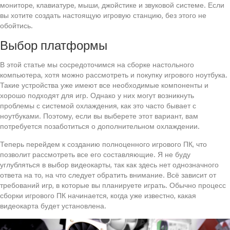
мониторе, клавиатуре, мыши, джойстике и звуковой системе. Если
вы хотите создать настоящую игровую станцию, без этого не
обойтись.
Выбор платформы
В этой статье мы сосредоточимся на сборке настольного
компьютера, хотя можно рассмотреть и покупку игрового ноутбука.
Такие устройства уже имеют все необходимые компоненты и
хорошо подходят для игр. Однако у них могут возникнуть
проблемы с системой охлаждения, как это часто бывает с
ноутбуками. Поэтому, если вы выберете этот вариант, вам
потребуется позаботиться о дополнительном охлаждении.
Теперь перейдем к созданию полноценного игрового ПК, что
позволит рассмотреть все его составляющие. Я не буду
углубляться в выбор видеокарты, так как здесь нет однозначного
ответа на то, на что следует обратить внимание. Всё зависит от
требований игр, в которые вы планируете играть. Обычно процесс
сборки игрового ПК начинается, когда уже известно, какая
видеокарта будет установлена.