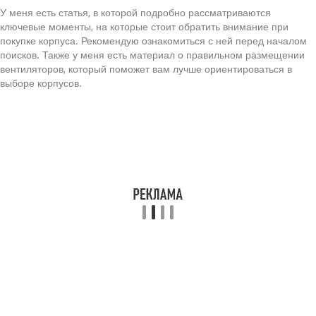
У меня есть статья, в которой подробно рассматриваются
ключевые моменты, на которые стоит обратить внимание при
покупке корпуса. Рекомендую ознакомиться с ней перед началом
поисков. Также у меня есть материал о правильном размещении
вентиляторов, который поможет вам лучше ориентироваться в
выборе корпусов.