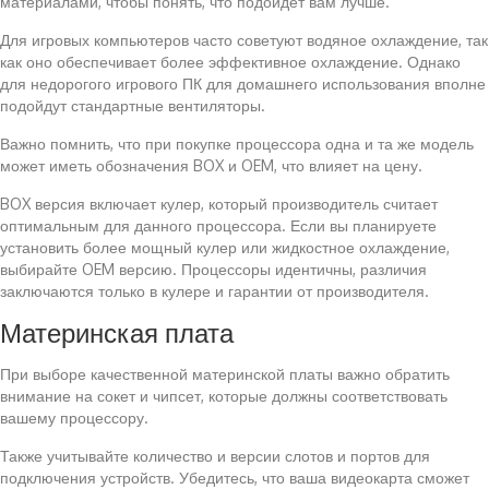
материалами, чтобы понять, что подойдет вам лучше.
Для игровых компьютеров часто советуют водяное охлаждение, так
как оно обеспечивает более эффективное охлаждение. Однако
для недорогого игрового ПК для домашнего использования вполне
подойдут стандартные вентиляторы.
Важно помнить, что при покупке процессора одна и та же модель
может иметь обозначения BOX и OEM, что влияет на цену.
BOX версия включает кулер, который производитель считает
оптимальным для данного процессора. Если вы планируете
установить более мощный кулер или жидкостное охлаждение,
выбирайте OEM версию. Процессоры идентичны, различия
заключаются только в кулере и гарантии от производителя.
Материнская плата
При выборе качественной материнской платы важно обратить
внимание на сокет и чипсет, которые должны соответствовать
вашему процессору.
Также учитывайте количество и версии слотов и портов для
подключения устройств. Убедитесь, что ваша видеокарта сможет