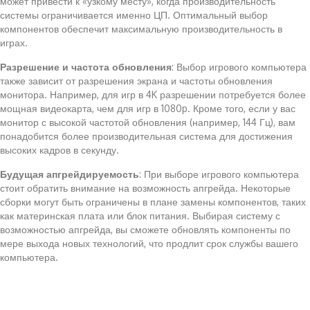
может привести к «узкому месту», когда производительность
системы ограничивается именно ЦП. Оптимальный выбор
компонентов обеспечит максимальную производительность в
играх.
Разрешение и частота обновления
: Выбор игрового компьютера
также зависит от разрешения экрана и частоты обновления
монитора. Например, для игр в 4K разрешении потребуется более
мощная видеокарта, чем для игр в 1080p. Кроме того, если у вас
монитор с высокой частотой обновления (например, 144 Гц), вам
понадобится более производительная система для достижения
высоких кадров в секунду.
Будущая апгрейдируемость
: При выборе игрового компьютера
стоит обратить внимание на возможность апгрейда. Некоторые
сборки могут быть ограничены в плане замены компонентов, таких
как материнская плата или блок питания. Выбирая систему с
возможностью апгрейда, вы сможете обновлять компоненты по
мере выхода новых технологий, что продлит срок службы вашего
компьютера.