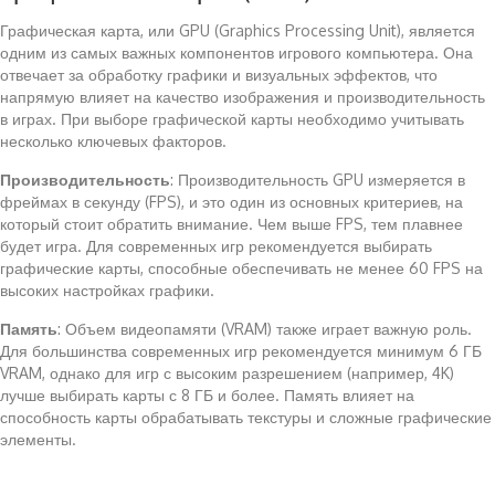
Графическая карта, или GPU (Graphics Processing Unit), является
одним из самых важных компонентов игрового компьютера. Она
отвечает за обработку графики и визуальных эффектов, что
напрямую влияет на качество изображения и производительность
в играх. При выборе графической карты необходимо учитывать
несколько ключевых факторов.
Производительность
: Производительность GPU измеряется в
фреймах в секунду (FPS), и это один из основных критериев, на
который стоит обратить внимание. Чем выше FPS, тем плавнее
будет игра. Для современных игр рекомендуется выбирать
графические карты, способные обеспечивать не менее 60 FPS на
высоких настройках графики.
Память
: Объем видеопамяти (VRAM) также играет важную роль.
Для большинства современных игр рекомендуется минимум 6 ГБ
VRAM, однако для игр с высоким разрешением (например, 4K)
лучше выбирать карты с 8 ГБ и более. Память влияет на
способность карты обрабатывать текстуры и сложные графические
элементы.