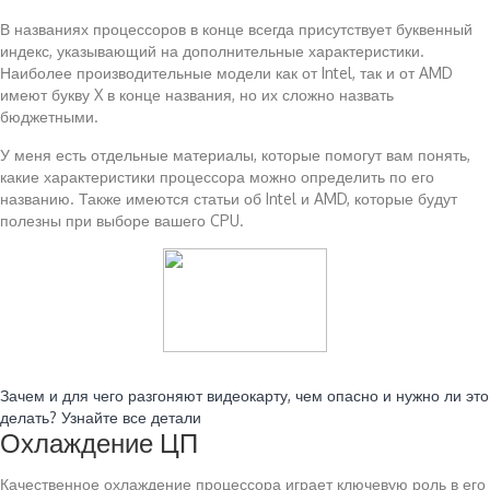
В названиях процессоров в конце всегда присутствует буквенный
индекс, указывающий на дополнительные характеристики.
Наиболее производительные модели как от Intel, так и от AMD
имеют букву X в конце названия, но их сложно назвать
бюджетными.
У меня есть отдельные материалы, которые помогут вам понять,
какие характеристики процессора можно определить по его
названию. Также имеются статьи об Intel и AMD, которые будут
полезны при выборе вашего CPU.
Читайте также:
Зачем и для чего разгоняют видеокарту, чем опасно и нужно ли это
делать? Узнайте все детали
Охлаждение ЦП
Качественное охлаждение процессора играет ключевую роль в его