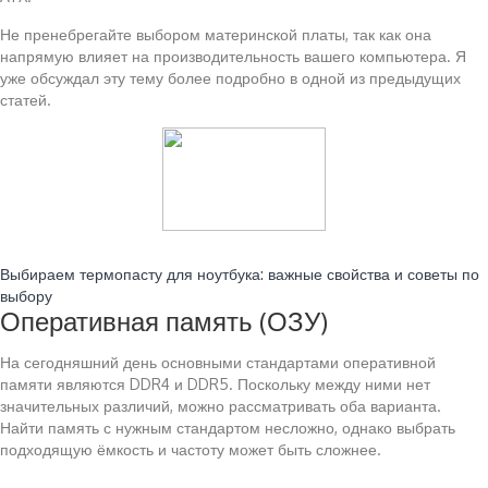
Не пренебрегайте выбором материнской платы, так как она
напрямую влияет на производительность вашего компьютера. Я
уже обсуждал эту тему более подробно в одной из предыдущих
статей.
Читайте также:
Выбираем термопасту для ноутбука: важные свойства и советы по
выбору
Оперативная память (ОЗУ)
На сегодняшний день основными стандартами оперативной
памяти являются DDR4 и DDR5. Поскольку между ними нет
значительных различий, можно рассматривать оба варианта.
Найти память с нужным стандартом несложно, однако выбрать
подходящую ёмкость и частоту может быть сложнее.