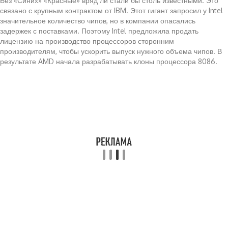
Без «Синих» «Красные» вряд ли стали бы столь известными. Это
связано с крупным контрактом от IBM. Этот гигант запросил у Intel
значительное количество чипов, но в компании опасались
задержек с поставками. Поэтому Intel предложила продать
лицензию на производство процессоров сторонним
производителям, чтобы ускорить выпуск нужного объема чипов. В
результате AMD начала разрабатывать клоны процессора 8086.