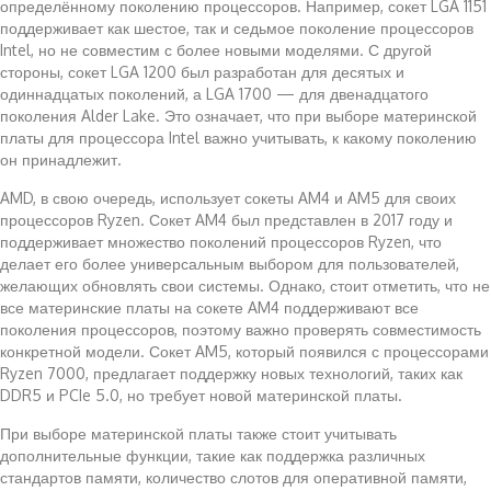
определённому поколению процессоров. Например, сокет LGA 1151
поддерживает как шестое, так и седьмое поколение процессоров
Intel, но не совместим с более новыми моделями. С другой
стороны, сокет LGA 1200 был разработан для десятых и
одиннадцатых поколений, а LGA 1700 — для двенадцатого
поколения Alder Lake. Это означает, что при выборе материнской
платы для процессора Intel важно учитывать, к какому поколению
он принадлежит.
AMD, в свою очередь, использует сокеты AM4 и AM5 для своих
процессоров Ryzen. Сокет AM4 был представлен в 2017 году и
поддерживает множество поколений процессоров Ryzen, что
делает его более универсальным выбором для пользователей,
желающих обновлять свои системы. Однако, стоит отметить, что не
все материнские платы на сокете AM4 поддерживают все
поколения процессоров, поэтому важно проверять совместимость
конкретной модели. Сокет AM5, который появился с процессорами
Ryzen 7000, предлагает поддержку новых технологий, таких как
DDR5 и PCIe 5.0, но требует новой материнской платы.
При выборе материнской платы также стоит учитывать
дополнительные функции, такие как поддержка различных
стандартов памяти, количество слотов для оперативной памяти,