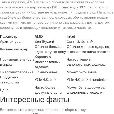
Таким образом, AMD успешно производила копии технологий
своего основного партнера до 1985 года, когда Intel решила, что
такая ситуация их больше не устраивает, и подала в суд. Начались
судебные разбирательства, после которых обе компании пошли
своими путями, но теперь регулярно сталкиваются друг с другом,
соревнуясь в производительности и тактовых частотах.
Параметр
AMD
Intel
Архитектура
Zen (Ryzen)
Core (i3, i5, i7, i9)
Обычно больше
Обычно меньше ядер, но
Количество ядер
ядер за ту же цену
высокая тактовая частота
Хороша в
Производительность
Часто лучше в
многопоточных
в играх
однопоточных задачах
задачах
Энергопотребление
Обычно ниже
Может быть выше
Поддержка
PCIe 4.0, 5.0
PCIe 4.0, 5.0, Thunderbolt
технологий
Часто более
Может быть дороже за
Цена
доступные цены
аналогичные модели
Интересные факты
Вот несколько интересных фактов о выборе между