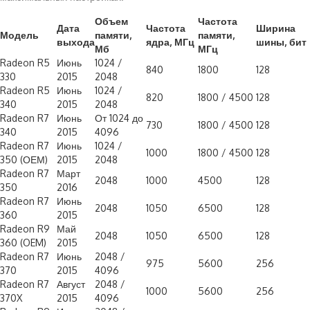
Объем
Частота
Дата
Частота
Ширина
Модель
памяти,
памяти,
выхода
ядра, МГц
шины, бит
Мб
МГц
Radeon R5
Июнь
1024 /
840
1800
128
330
2015
2048
Radeon R5
Июнь
1024 /
820
1800 / 4500
128
340
2015
2048
Radeon R7
Июнь
От 1024 до
730
1800 / 4500
128
340
2015
4096
Radeon R7
Июнь
1024 /
1000
1800 / 4500
128
350 (ОЕМ)
2015
2048
Radeon R7
Март
2048
1000
4500
128
350
2016
Radeon R7
Июнь
2048
1050
6500
128
360
2015
Radeon R9
Май
2048
1050
6500
128
360 (OEM)
2015
Radeon R7
Июнь
2048 /
975
5600
256
370
2015
4096
Radeon R7
Август
2048 /
1000
5600
256
370X
2015
4096