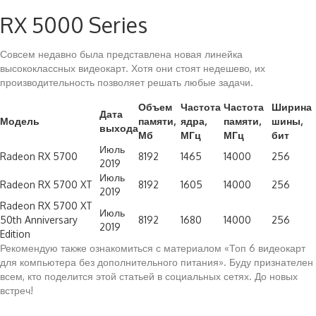
RX 5000 Series
Совсем недавно была представлена новая линейка
высококлассных видеокарт. Хотя они стоят недешево, их
производительность позволяет решать любые задачи.
Объем
Частота
Частота
Ширина
Дата
Модель
памяти,
ядра,
памяти,
шины,
выхода
Мб
МГц
МГц
бит
Июль
Radeon RX 5700
8192
1465
14000
256
2019
Июль
Radeon RX 5700 XT
8192
1605
14000
256
2019
Radeon RX 5700 XT
Июль
50th Anniversary
8192
1680
14000
256
2019
Edition
Рекомендую также ознакомиться с материалом «Топ 6 видеокарт
для компьютера без дополнительного питания». Буду признателен
всем, кто поделится этой статьей в социальных сетях. До новых
встреч!