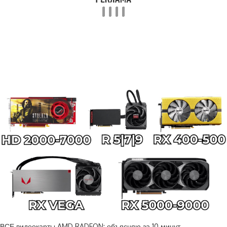
ВСЕ видеокарты AMD RADEON: объясняю за 10 минут