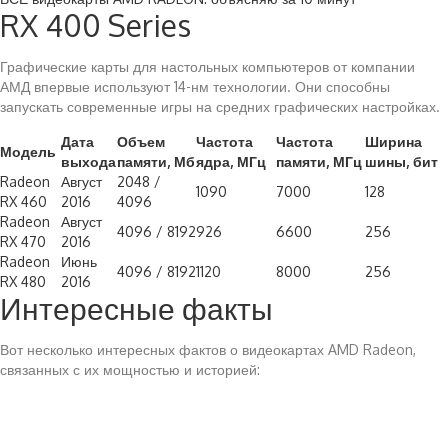
RX 400 Series
Графические карты для настольных компьютеров от компании
АМД впервые используют 14-нм технологии. Они способны
запускать современные игры на средних графических настройках.
Дата
Объем
Частота
Частота
Ширина
Модель
выхода
памяти, Мб
ядра, МГц
памяти, МГц
шины, бит
Radeon
Август
2048 /
1090
7000
128
RX 460
2016
4096
Radeon
Август
4096 / 8192
926
6600
256
RX 470
2016
Radeon
Июнь
4096 / 8192
1120
8000
256
RX 480
2016
Интересные факты
Вот несколько интересных фактов о видеокартах AMD Radeon,
связанных с их мощностью и историей: