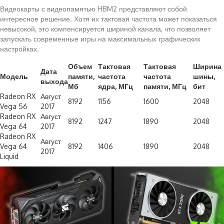
Видеокарты с видеопамятью HBM2 представляют собой
интересное решение. Хотя их тактовая частота может показаться
невысокой, это компенсируется шириной канала, что позволяет
запускать современные игры на максимальных графических
настройках.
Объем
Тактовая
Тактовая
Ширина
Дата
Модель
памяти,
частота
частота
шины,
выхода
Мб
ядра, МГц
памяти, МГц
бит
Radeon RX
Август
8192
1156
1600
2048
Vega 56
2017
Radeon RX
Август
8192
1247
1890
2048
Vega 64
2017
Radeon RX
Август
Vega 64
8192
1406
1890
2048
2017
Liquid