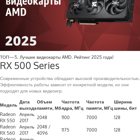
ТОП—5. Лучшие видеокарты AMD. Рейтинг 2025 года!
RX 500 Series
Современные устройства обладают высокой производительностью.
Эффективность работы зависит от конкретной модели, но они
подходят для новых видеоигр.
Дата
Объем
Частота
Частота
Ширина
Модель
выхода
памяти, Мб
ядра, МГц
памяти, МГц
шины, бит
Radeon
Апрель
2048
1100
7000
128
RX 550
2017
Radeon
Апрель
2048 /
1175
7000
128
RX 560
2017
4096
Radeon
Апрель