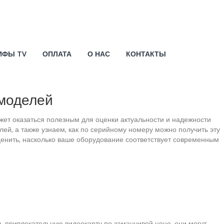
ИФЫ TV
ОПЛАТА
О НАС
КОНТАКТЫ
 моделей
жет оказаться полезным для оценки актуальности и надежности
ей, а также узнаем, как по серийному номеру можно получить эту
енить, насколько ваше оборудование соответствует современным
ь привлекательную видеокарту по заманчивой цене, они могут