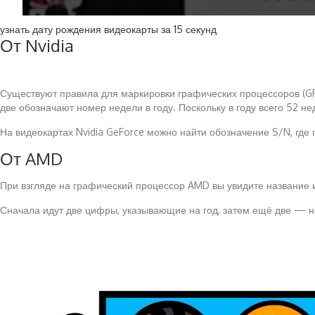
узнать дату рождения видеокарты за 15 секунд
От Nvidia
Существуют правила для маркировки графических процессоров (GP
две обозначают номер недели в году. Поскольку в году всего 52 нед
На видеокартах Nvidia GeForce можно найти обозначение S/N, где
От AMD
При взгляде на графический процессор AMD вы увидите название и 
Сначала идут две цифры, указывающие на год, затем ещё две — на 