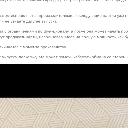
затем исправляются производителями. Последующие партии уже не
и не узнаете дату ее выпуска.
рта с ограничениями по функционалу, а позже она может начать про
гут продавать карты, использовавшиеся на полную мощность, как б
ачинается с момента производства.
 выпуска, поскольку это может помочь избежать обмана со сторон