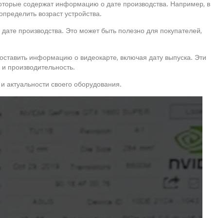
 которые содержат информацию о дате производства. Например, в
пределить возраст устройства.
 дате производства. Это может быть полезно для покупателей,
доставить информацию о видеокарте, включая дату выпуска. Эти
 и производительность.
 и актуальности своего оборудования.