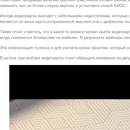
заменить чип на более старую версию и установить новый БИОС.
Иногда видеокарты выходят с небольшими недостатками, которые 
является ли ваша карта исправленной версией или с дефектом, есл
Также стоит отметить, что в какой-то момент может выйти видеока
когда снимаются блокировки на майнинг. В результате майнеры мо
Эта информация полезна и для расчета срока гарантии, который н
В целом, при выборе видеокарты стоит обращать внимание на дату