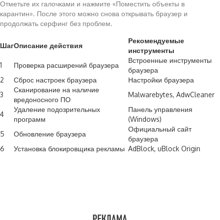
Отметьте их галочками и нажмите «Поместить объекты в
карантин». После этого можно снова открывать браузер и
продолжать серфинг без проблем.
Рекомендуемые
Шаг
Описание действия
инструменты
Встроенные инструменты
1
Проверка расширений браузера
браузера
2
Сброс настроек браузера
Настройки браузера
Сканирование на наличие
3
Malwarebytes, AdwCleaner
вредоносного ПО
Удаление подозрительных
Панель управления
4
программ
(Windows)
Официальный сайт
5
Обновление браузера
браузера
6
Установка блокировщика рекламы
AdBlock, uBlock Origin