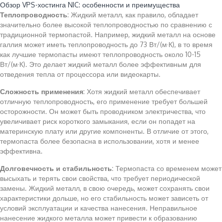
Обзор VPS-хостинга NIC: особенности и преимущества
Теплопроводность
: Жидкий металл, как правило, обладает
значительно более высокой теплопроводностью по сравнению с
традиционной термопастой. Например, жидкий металл на основе
галлия может иметь теплопроводность до 73 Вт/(м·К), в то время
как лучшие термопасты имеют теплопроводность около 10-15
Вт/(м·К). Это делает жидкий металл более эффективным для
отведения тепла от процессора или видеокарты.
Сложность применения
: Хотя жидкий металл обеспечивает
отличную теплопроводность, его применение требует большей
осторожности. Он может быть проводником электричества, что
увеличивает риск короткого замыкания, если он попадет на
материнскую плату или другие компоненты. В отличие от этого,
термопаста более безопасна в использовании, хотя и менее
эффективна.
Долговечность и стабильность
: Термопаста со временем может
высыхать и терять свои свойства, что требует периодической
замены. Жидкий металл, в свою очередь, может сохранять свои
характеристики дольше, но его стабильность может зависеть от
условий эксплуатации и качества нанесения. Неправильное
нанесение жидкого металла может привести к образованию