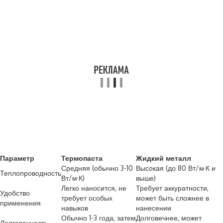
Параметр
Термопаста
Жидкий металл
Средняя (обычно 3-10
Высокая (до 80 Вт/м·К и
Теплопроводность
Вт/м·К)
выше)
Легко наносится, не
Требует аккуратности,
Удобство
требует особых
может быть сложнее в
применения
навыков
нанесении
Обычно 1-3 года, затем
Долговечнее, может
Долговечность