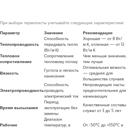
При выборе термопасты учитывайте следующие характеристики:
Параметр
Значение
Рекомендации
Способность
Хорошая — от 8 Вт/
Теплопроводность
передавать тепло
м·К, отличная — от 12
(Вт/м·К)
Вт/м·К
Тепловое
Сопротивление
Чем меньше значение,
сопротивление
тепловому потоку
тем лучше
Оптимальная вязкость
Густота и легкость
Вязкость
— средняя для
нанесения
большинства случаев
Способность
Непроводящие пасты
Электропроводность
проводить
предпочтительнее для
электрический ток
начинающих
Период
Качественные составы
Время высыхания
эксплуатации без
служат от 3 до 5 лет
замены
Диапазон
Рабочие
температур, в
От -50°C до +150°C и