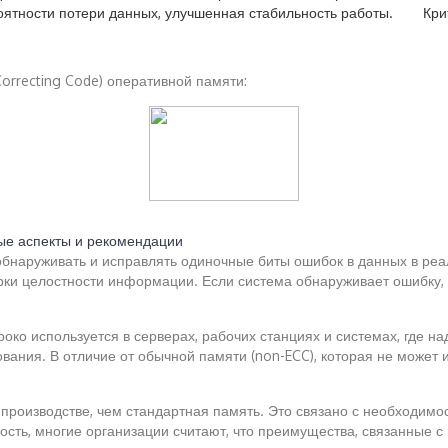
оятности потери данных, улучшенная стабильность работы.
Кри
orrecting Code) оперативной памяти:
ые аспекты и рекомендации
обнаруживать и исправлять одиночные биты ошибок в данных в реа
рки целостности информации. Если система обнаруживает ошибку, 
роко используется в серверах, рабочих станциях и системах, где н
ания. В отличие от обычной памяти (non-ECC), которая не может 
 производстве, чем стандартная память. Это связано с необходи
ость, многие организации считают, что преимущества, связанные