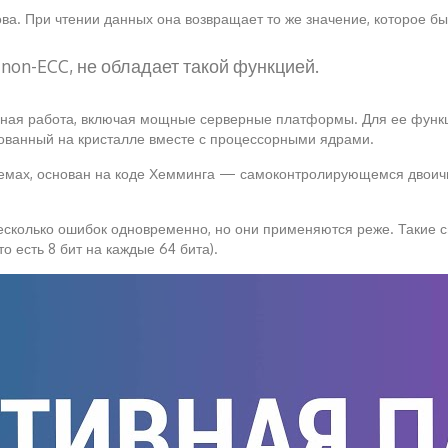
а. При чтении данных она возвращает то же значение, которое бы
 non-ECC, не обладает такой функцией.
ильная работа, включая мощные серверные платформы. Для ее фун
зованный на кристалле вместе с процессорными ядрами.
емах, основан на коде Хемминга — самоконтролирующемся двоично
сколько ошибок одновременно, но они применяются реже. Такие с
 есть 8 бит на каждые 64 бита).