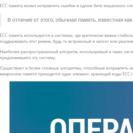
ECC-память может исправлять ошибки в одном бите машинного слов
В отличие от этого, обычная память, известная как
ECC-память используется в системах, где критически важна стаб
поддерживать этот режим, будь то встроенный в чипсет или реали
Наиболее распространенный алгоритм, используемый в таких сист
предложившего эту систему.
Существуют и более сложные алгоритмы, способные исправлять не
микросхем памяти приходится один элемент, хранящий коды ECC (то