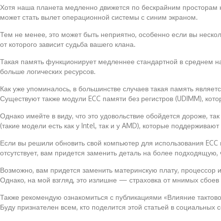
Хотя наша планета медленно движется по бескрайним просторам к
может стать вылет операционной системы с синим экраном.
Тем не менее, это может быть неприятно, особенно если вы неск
от которого зависит судьба вашего клана.
Такая память функционирует медленнее стандартной в среднем на
больше логических ресурсов.
Как уже упоминалось, в большинстве случаев такая память являетс
Существуют также модули ECC памяти без регистров (UDIMM), кот
Однако имейте в виду, что это удовольствие обойдется дороже, та
(такие модели есть как у Intel, так и у AMD), которые поддерживаю
Если вы решили обновить свой компьютер для использования ECC 
отсутствует, вам придется заменить деталь на более подходящую,
Возможно, вам придется заменить материнскую плату, процессор 
Однако, на мой взгляд, это излишне — страховка от мнимых сбоев 
Также рекомендую ознакомиться с публикациями «Влияние тактовой
Буду признателен всем, кто поделится этой статьей в социальных с