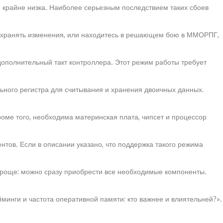
 крайне низка. Наиболее серьезным последствием таких сбоев
 сохранять изменения, или находитесь в решающем бою в ММОРПГ,
дополнительный такт контроллера. Этот режим работы требует
льного регистра для считывания и хранения двоичных данных.
роме того, необходима материнская плата, чипсет и процессор
тов. Если в описании указано, что поддержка такого режима
проще: можно сразу приобрести все необходимые компоненты.
минги и частота оперативной памяти: кто важнее и влиятельней?».