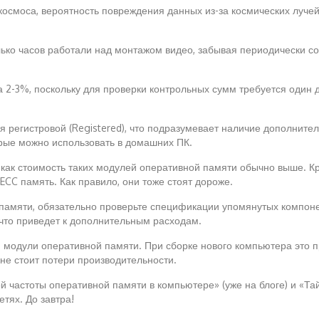
осмоса, вероятность повреждения данных из-за космических лучей
олько часов работали над монтажом видео, забывая периодически
 2-3%, поскольку для проверки контрольных сумм требуется один 
я регистровой (Registered), что подразумевает наличие дополните
орые можно использовать в домашних ПК.
к как стоимость таких модулей оперативной памяти обычно выше. К
т ECC память. Как правило, они тоже стоят дороже.
памяти, обязательно проверьте спецификации упомянутых компонен
 что приведет к дополнительным расходам.
и модули оперативной памяти. При сборке нового компьютера это 
не стоит потери производительности.
 частоты оперативной памяти в компьютере» (уже на блоге) и «Тай
етях. До завтра!