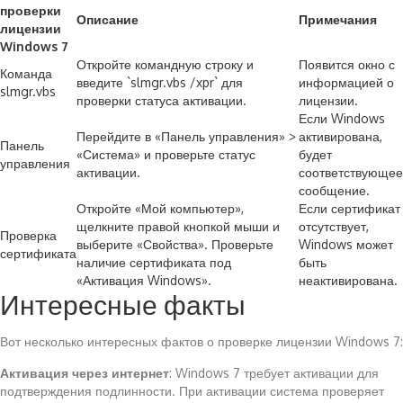
проверки
Описание
Примечания
лицензии
Windows 7
Откройте командную строку и
Появится окно с
Команда
введите `slmgr.vbs /xpr` для
информацией о
slmgr.vbs
проверки статуса активации.
лицензии.
Если Windows
Перейдите в «Панель управления» >
активирована,
Панель
«Система» и проверьте статус
будет
управления
активации.
соответствующее
сообщение.
Откройте «Мой компьютер»,
Если сертификат
щелкните правой кнопкой мыши и
отсутствует,
Проверка
выберите «Свойства». Проверьте
Windows может
сертификата
наличие сертификата под
быть
«Активация Windows».
неактивирована.
Интересные факты
Вот несколько интересных фактов о проверке лицензии Windows 7:
Активация через интернет
: Windows 7 требует активации для
подтверждения подлинности. При активации система проверяет