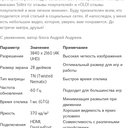
магазин Sidex ru: отзывы покупателей» и «OLDI отзывы
покупателей и мое личное мнение». Буду признателен всем, кто
поделится этой статьей в социальных сетях. И напоследок, у меня
есть небольшое видео, которое, уверен, вам понравится. До
встречи завтра, друзья!
С уважением, автор блога Андрей Андреев.
Параметр
Значение
Примечание
3840 x 2160 (4K
Разрешение
Высокая четкость изображения
UHD)
Оптимальный размер для игр и
Размер экрана
28 дюймов
работы
TN (Twisted
Тип матрицы
Быстрое время отклика
Nematic)
Частота
60 Гц
Подходит для большинства игр
обновления
Минимизация размытия при
Время отклика
1 мс (GTG)
движении
Хорошая видимость в ярких
Яркость
370 кд/м²
условиях
HDMI,
Совместимость с различными
Подключения
DisplayPort
устройствами