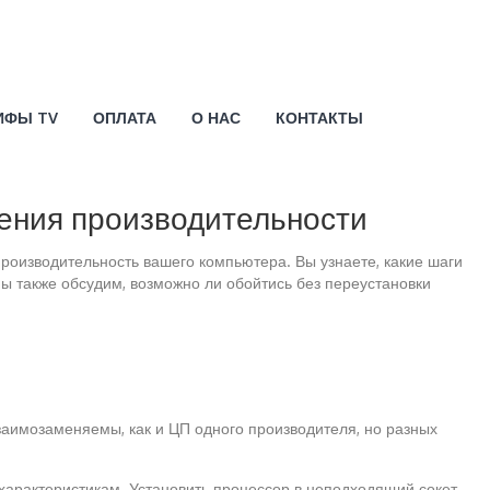
ИФЫ TV
ОПЛАТА
О НАС
КОНТАКТЫ
ения производительности
роизводительность вашего компьютера. Вы узнаете, какие шаги
ы также обсудим, возможно ли обойтись без переустановки
заимозаменяемы, как и ЦП одного производителя, но разных
 характеристикам. Установить процессор в неподходящий сокет