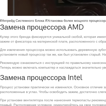
#Апгрейд Системного Блока #Установка более мощного процессора
Замена процессора AMD
Кулер этого бренда фиксируется уникальной скобой, которая имеет
зажим от фиксатора на материнской плате, расположенного с обра
Для извлечения процессора можно использовать деревянную зубочи
установите новый процессор так же, как был установлен старый. Н
Рекомендую ознакомиться с инструкцией по правильному нанесени
Теперь можно включать компьютер и наслаждаться значительно у
Замена процессора Intel
Процесс установки практически не изменился. Основное отличие з
расположенные в углах. Чтобы освободить зажим, достаточно слегк
При установке вентилятора после нанесения термопасты рекоменд
правый. Расположение условное, ориентируйтесь на свое положен