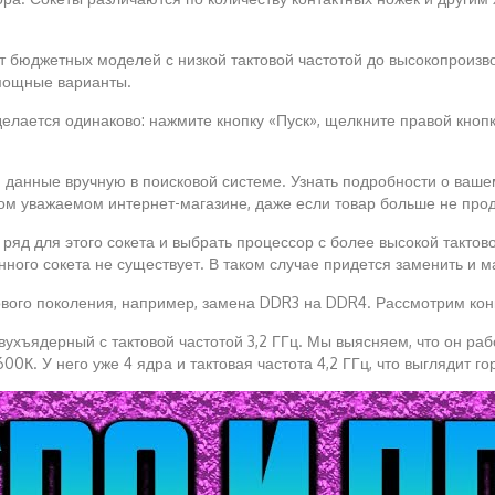
 бюджетных моделей с низкой тактовой частотой до высокопроизво
 мощные варианты.
делается одинаково: нажмите кнопку «Пуск», щелкните правой кно
и данные вручную в поисковой системе. Узнать подробности о ваш
ом уважаемом интернет-магазине, даже если товар больше не прод
 ряд для этого сокета и выбрать процессор с более высокой такто
ного сокета не существует. В таком случае придется заменить и м
ового поколения, например, замена DDR3 на DDR4. Рассмотрим ко
вухъядерный с тактовой частотой 3,2 ГГц. Мы выясняем, что он ра
00К. У него уже 4 ядра и тактовая частота 4,2 ГГц, что выглядит г