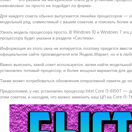
невозможно: он просто не подойдет по форме.
Для каждого сокета обычно выпускается линейка процессоров — от
модельный ряд, совместимый с вашим сокетом, и поискать более
Узнать модель процессора просто. В Windows 10 и Windows 7 это 
процессора будет указана в разделе «Система».
Информация из этого окна не копируется, поэтому придется ввест
официальном сайте производителя или Яндекс.Маркет, но и в люб
Важно выяснить, какой сокет используется, затем найти модельный
установлен топовый процессор, и более мощных вариантов для дан
Также может потребоваться обновление оперативной памяти до н
Предположим, у нас установлен процессор Intel Core i3-6100T — д
этим сокетом, и находим, что можно заменить наш ЦП на Core i5-76