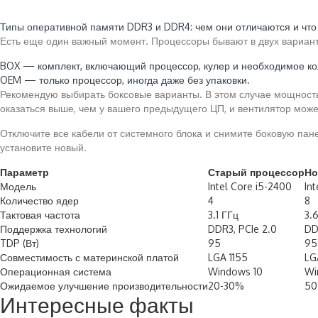
Читайте также:
Типы оперативной памяти DDR3 и DDR4: чем они отличаются и чт
Есть еще один важный момент. Процессоры бывают в двух вариант
BOX — комплект, включающий процессор, кулер и необходимое ко
OEM — только процессор, иногда даже без упаковки.
Рекомендую выбирать боксовые варианты. В этом случае мощность
оказаться выше, чем у вашего предыдущего ЦП, и вентилятор может
Отключите все кабели от системного блока и снимите боковую пан
установите новый.
Параметр
Старый процессор
Но
Модель
Intel Core i5-2400
In
Количество ядер
4
8
Тактовая частота
3.1 ГГц
3.
Поддержка технологий
DDR3, PCIe 2.0
DD
TDP (Вт)
95
95
Совместимость с материнской платой
LGA 1155
LG
Операционная система
Windows 10
Wi
Ожидаемое улучшение производительности
20-30%
50
Интересные факты