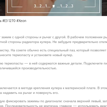
 #E3 1270 #Xeon
 зажим с одной стороны и рычаг с другой. В рабочем положении ры
тной стороны радиатора кулера. Не забудьте предварительно откл
стку. На сокете обычно есть специальный паз, который позволяет 
анесите термопасту и установите новый кулер.
ю термопасты — в ней содержатся важные детали. Подключите пит
величившейся производительностью.
аключается в методе крепления кулера к материнской плате. В эт
а надавить на рычаг и повернуть его.
ую фиксировать зажимы по диагонали: сначала верхний левый, зат
ие. Последовательность не критична, главное — использовать диа