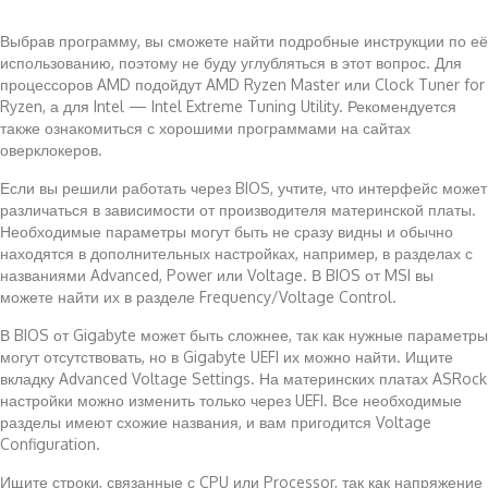
Выбрав программу, вы сможете найти подробные инструкции по её
использованию, поэтому не буду углубляться в этот вопрос. Для
процессоров AMD подойдут AMD Ryzen Master или Clock Tuner for
Ryzen, а для Intel — Intel Extreme Tuning Utility. Рекомендуется
также ознакомиться с хорошими программами на сайтах
оверклокеров.
Если вы решили работать через BIOS, учтите, что интерфейс может
различаться в зависимости от производителя материнской платы.
Необходимые параметры могут быть не сразу видны и обычно
находятся в дополнительных настройках, например, в разделах с
названиями Advanced, Power или Voltage. В BIOS от MSI вы
можете найти их в разделе Frequency/Voltage Control.
В BIOS от Gigabyte может быть сложнее, так как нужные параметры
могут отсутствовать, но в Gigabyte UEFI их можно найти. Ищите
вкладку Advanced Voltage Settings. На материнских платах ASRock
настройки можно изменить только через UEFI. Все необходимые
разделы имеют схожие названия, и вам пригодится Voltage
Configuration.
Ищите строки, связанные с CPU или Processor, так как напряжение