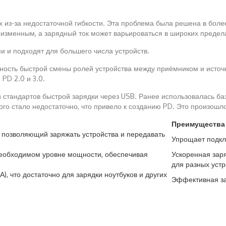
х из-за недостаточной гибкости. Эта проблема была решена в бол
изменным, а зарядный ток может варьироваться в широких предел
 и подходят для большего числа устройств.
ность быстрой смены ролей устройства между приёмником и источн
PD 2.0 и 3.0.
и стандартов быстрой зарядки через USB. Ранее использовалась ба
го стало недостаточно, что привело к созданию PD. Это произошло 1
Преимущества
, позволяющий заряжать устройства и передавать
Упрощает подкл
необходимом уровне мощности, обеспечивая
Ускоренная заря
для разных устр
А), что достаточно для зарядки ноутбуков и других
Эффективная за