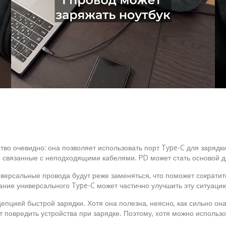
о очевидно: она позволяет использовать порт Type-C для зарядки
 связанные с неподходящими кабелями. PD может стать основой дл
иверсальные провода будут реже заменяться, что поможет сократит
вание универсального Type-C может частично улучшить эту ситуаци
цепцией быстрой зарядки. Хотя она полезна, неясно, как сильно он
овредить устройства при зарядке. Поэтому, хотя можно использов