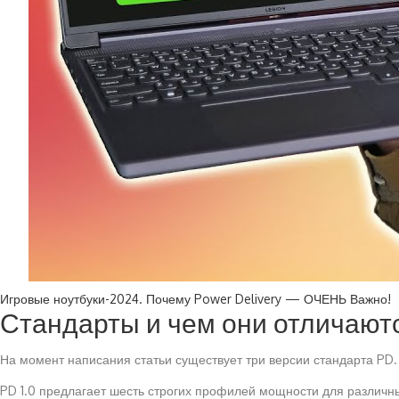
Игровые ноутбуки-2024. Почему Power Delivery — ОЧЕНЬ Важно!
Стандарты и чем они отличают
На момент написания статьи существует три версии стандарта PD
PD 1.0 предлагает шесть строгих профилей мощности для различны