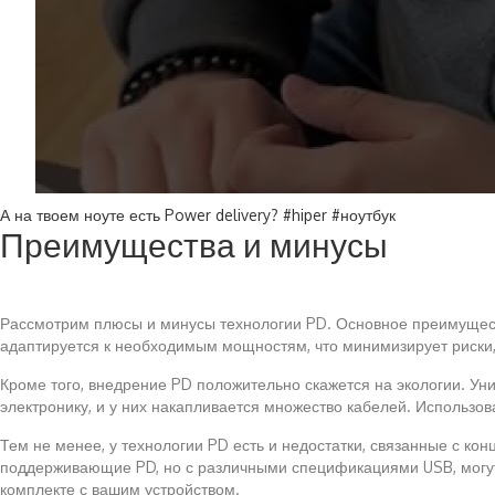
А на твоем ноуте есть Power delivery? #hiper #ноутбук
Преимущества и минусы
Рассмотрим плюсы и минусы технологии PD. Основное преимуществ
адаптируется к необходимым мощностям, что минимизирует риски,
Кроме того, внедрение PD положительно скажется на экологии. Ун
электронику, и у них накапливается множество кабелей. Использо
Тем не менее, у технологии PD есть и недостатки, связанные с кон
поддерживающие PD, но с различными спецификациями USB, могут п
комплекте с вашим устройством.