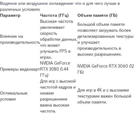
Водяное или воздушное охлаждение: что и для чего лучше в
различных условиях
Параметр
Частота (ГГц)
Объем памяти (ГБ)
Высокая частота
Большой объем памяти
увеличивает
позволяет загружать более
скорость
Влияние на
детализированные текстуры
обработки данных,
производительность
и улучшает
что может
производительность в
улучшить FPS в
высоких разрешениях.
играх.
NVIDIA GeForce
NVIDIA GeForce RTX 3060 (12
Примеры видеокарт
RTX 3080 (1.44
ГБ)
ГГц)
Для игр с высокой
частотой кадров и
Для игр в 4K и с высокими
Оптимальные
низким
текстурами важен большой
условия
разрешением
объем памяти.
важна высокая
частота.