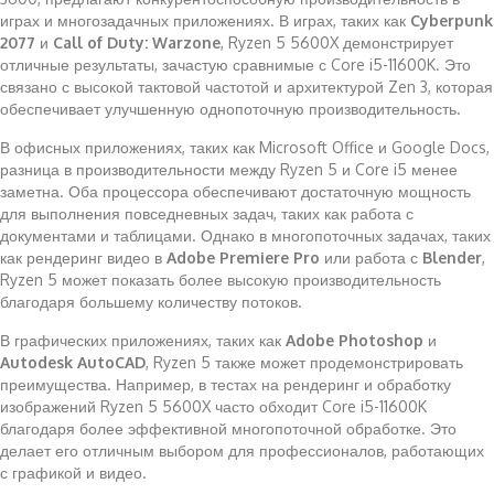
играх и многозадачных приложениях. В играх, таких как
Cyberpunk
2077
и
Call of Duty: Warzone
, Ryzen 5 5600X демонстрирует
отличные результаты, зачастую сравнимые с Core i5-11600K. Это
связано с высокой тактовой частотой и архитектурой Zen 3, которая
обеспечивает улучшенную однопоточную производительность.
В офисных приложениях, таких как Microsoft Office и Google Docs,
разница в производительности между Ryzen 5 и Core i5 менее
заметна. Оба процессора обеспечивают достаточную мощность
для выполнения повседневных задач, таких как работа с
документами и таблицами. Однако в многопоточных задачах, таких
как рендеринг видео в
Adobe Premiere Pro
или работа с
Blender
,
Ryzen 5 может показать более высокую производительность
благодаря большему количеству потоков.
В графических приложениях, таких как
Adobe Photoshop
и
Autodesk AutoCAD
, Ryzen 5 также может продемонстрировать
преимущества. Например, в тестах на рендеринг и обработку
изображений Ryzen 5 5600X часто обходит Core i5-11600K
благодаря более эффективной многопоточной обработке. Это
делает его отличным выбором для профессионалов, работающих
с графикой и видео.