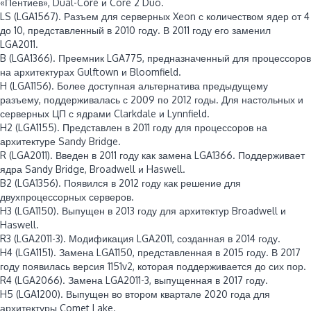
«Пентиев», Dual-Core и Core 2 Duo.
LS (LGA1567). Разъем для серверных Xeon с количеством ядер от 4
до 10, представленный в 2010 году. В 2011 году его заменил
LGA2011.
B (LGA1366). Преемник LGA775, предназначенный для процессоров
на архитектурах Gulftown и Bloomfield.
H (LGA1156). Более доступная альтернатива предыдущему
разъему, поддерживалась с 2009 по 2012 годы. Для настольных и
серверных ЦП с ядрами Clarkdale и Lynnfield.
H2 (LGA1155). Представлен в 2011 году для процессоров на
архитектуре Sandy Bridge.
R (LGA2011). Введен в 2011 году как замена LGA1366. Поддерживает
ядра Sandy Bridge, Broadwell и Haswell.
B2 (LGA1356). Появился в 2012 году как решение для
двухпроцессорных серверов.
H3 (LGA1150). Выпущен в 2013 году для архитектур Broadwell и
Haswell.
R3 (LGA2011-3). Модификация LGA2011, созданная в 2014 году.
H4 (LGA1151). Замена LGA1150, представленная в 2015 году. В 2017
году появилась версия 1151v2, которая поддерживается до сих пор.
R4 (LGA2066). Замена LGA2011-3, выпущенная в 2017 году.
H5 (LGA1200). Выпущен во втором квартале 2020 года для
архитектуры Comet Lake.