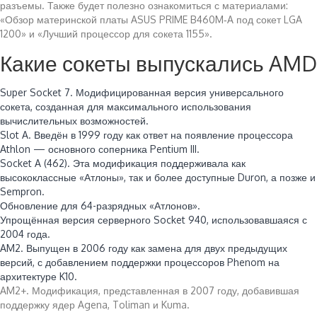
разъемы. Также будет полезно ознакомиться с материалами:
«Обзор материнской платы ASUS PRIME B460M‑A под сокет LGA
1200» и «Лучший процессор для сокета 1155».
Какие сокеты выпускались AMD
Super Socket 7. Модифицированная версия универсального
сокета, созданная для максимального использования
вычислительных возможностей.
Slot A. Введён в 1999 году как ответ на появление процессора
Athlon — основного соперника Pentium III.
Socket A (462). Эта модификация поддерживала как
высококлассные «Атлоны», так и более доступные Duron, а позже и
Sempron.
Обновление для 64-разрядных «Атлонов».
Упрощённая версия серверного Socket 940, использовавшаяся с
2004 года.
AM2. Выпущен в 2006 году как замена для двух предыдущих
версий, с добавлением поддержки процессоров Phenom на
архитектуре K10.
AM2+. Модификация, представленная в 2007 году, добавившая
поддержку ядер Agena, Toliman и Kuma.