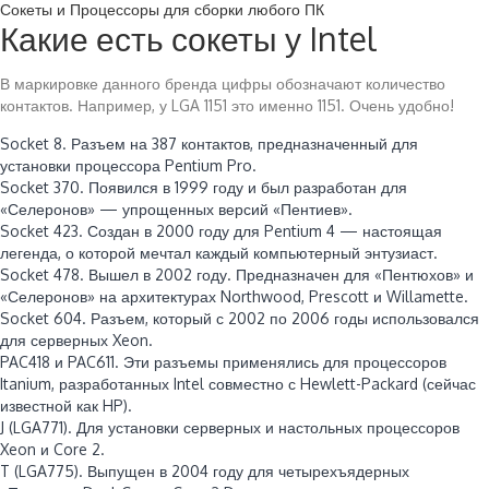
Сокеты и Процессоры для сборки любого ПК
Какие есть сокеты у Intel
В маркировке данного бренда цифры обозначают количество
контактов. Например, у LGA 1151 это именно 1151. Очень удобно!
Socket 8. Разъем на 387 контактов, предназначенный для
установки процессора Pentium Pro.
Socket 370. Появился в 1999 году и был разработан для
«Селеронов» — упрощенных версий «Пентиев».
Socket 423. Создан в 2000 году для Pentium 4 — настоящая
легенда, о которой мечтал каждый компьютерный энтузиаст.
Socket 478. Вышел в 2002 году. Предназначен для «Пентюхов» и
«Селеронов» на архитектурах Northwood, Prescott и Willamette.
Socket 604. Разъем, который с 2002 по 2006 годы использовался
для серверных Xeon.
PAC418 и PAC611. Эти разъемы применялись для процессоров
Itanium, разработанных Intel совместно с Hewlett-Packard (сейчас
известной как HP).
J (LGA771). Для установки серверных и настольных процессоров
Xeon и Core 2.
T (LGA775). Выпущен в 2004 году для четырехъядерных