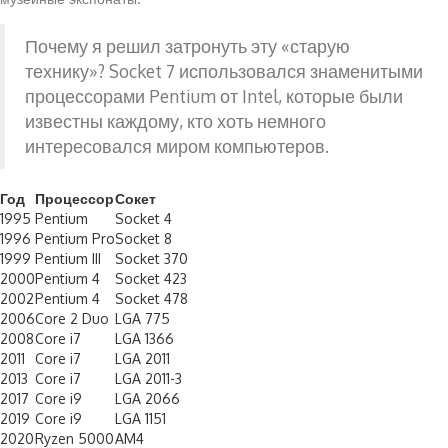
Почему я решил затронуть эту «старую
технику»? Socket 7 использовался знаменитыми
процессорами Pentium от Intel, которые были
известны каждому, кто хоть немного
интересовался миром компьютеров.
Год
Процессор
Сокет
1995
Pentium
Socket 4
1996
Pentium Pro
Socket 8
1999
Pentium III
Socket 370
2000
Pentium 4
Socket 423
2002
Pentium 4
Socket 478
2006
Core 2 Duo
LGA 775
2008
Core i7
LGA 1366
2011
Core i7
LGA 2011
2013
Core i7
LGA 2011-3
2017
Core i9
LGA 2066
2019
Core i9
LGA 1151
2020
Ryzen 5000
AM4