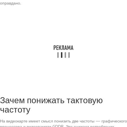
оправдано.
Зачем понижать тактовую
частоту
На видеокарте имеет смысл понизить две частоты — графического
процессора и видеопамяти GDDR. Это снижает потребление