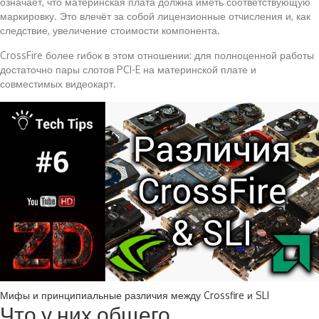
означает, что материнская плата должна иметь соответствующую
маркировку. Это влечёт за собой лицензионные отчисления и, как
следствие, увеличение стоимости компонента.
CrossFire более гибок в этом отношении: для полноценной работы
достаточно пары слотов PCI-E на материнской плате и
совместимых видеокарт.
Мифы и принципиальные различия между Crossfire и SLI
Что у них общего