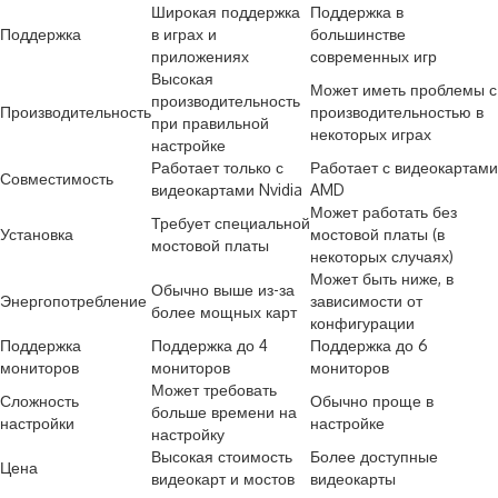
Широкая поддержка
Поддержка в
Поддержка
в играх и
большинстве
приложениях
современных игр
Высокая
Может иметь проблемы с
производительность
Производительность
производительностью в
при правильной
некоторых играх
настройке
Работает только с
Работает с видеокартами
Совместимость
видеокартами Nvidia
AMD
Может работать без
Требует специальной
Установка
мостовой платы (в
мостовой платы
некоторых случаях)
Может быть ниже, в
Обычно выше из-за
Энергопотребление
зависимости от
более мощных карт
конфигурации
Поддержка
Поддержка до 4
Поддержка до 6
мониторов
мониторов
мониторов
Может требовать
Сложность
Обычно проще в
больше времени на
настройки
настройке
настройку
Высокая стоимость
Более доступные
Цена
видеокарт и мостов
видеокарты