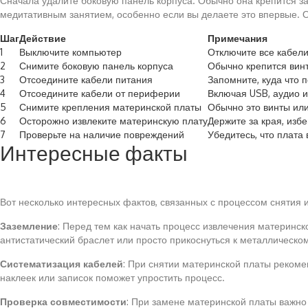
Сначала удалите боковую панель корпуса. Обычно она крепится зак
медитативным занятием, особенно если вы делаете это впервые. 
Шаг
Действие
Примечания
1
Выключите компьютер
Отключите все кабели
2
Снимите боковую панель корпуса
Обычно крепится вин
3
Отсоедините кабели питания
Запомните, куда что 
4
Отсоедините кабели от периферии
Включая USB, аудио 
5
Снимите крепления материнской платы
Обычно это винты ил
6
Осторожно извлеките материнскую плату
Держите за края, изб
7
Проверьте на наличие повреждений
Убедитесь, что плата
Интересные факты
Вот несколько интересных фактов, связанных с процессом снятия 
Заземление
: Перед тем как начать процесс извлечения материнск
антистатический браслет или просто прикоснуться к металлическо
Систематизация кабелей
: При снятии материнской платы рекоме
наклеек или записок поможет упростить процесс.
Проверка совместимости
: При замене материнской платы важно