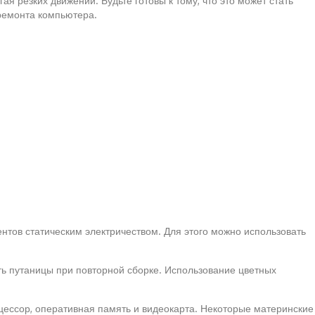
я резких движений. Будьте готовы к тому, что это может стать
ремонта компьютера.
ентов статическим электричеством. Для этого можно использовать
ть путаницы при повторной сборке. Использование цветных
оцессор, оперативная память и видеокарта. Некоторые материнские