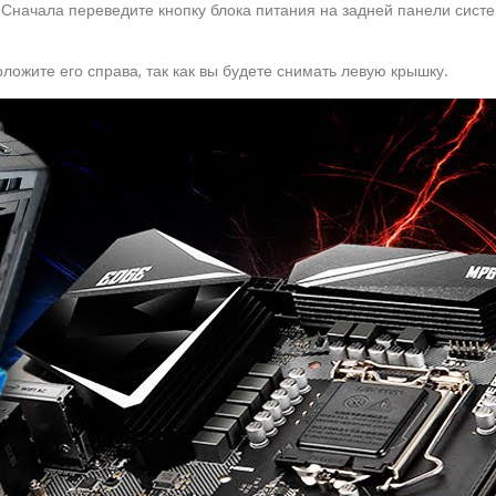
. Сначала переведите кнопку блока питания на задней панели систе
ложите его справа, так как вы будете снимать левую крышку.