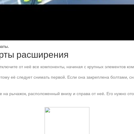
аты.
арты расширения
тключите от неё все компоненты, начиная с крупных элементов ко
тому её следует снимать первой. Если она закреплена болтами, сн
 на рычажок, расположенный внизу и справа от неё. Его нужно отог