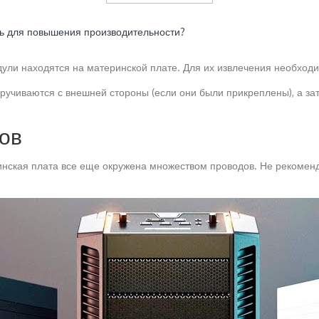
ть для повышения производительности?
и находятся на материнской плате. Для их извлечения необходим
ткручиваются с внешней стороны (если они были прикреплены), а за
ов
ринская плата все еще окружена множеством проводов. Не рекоменд