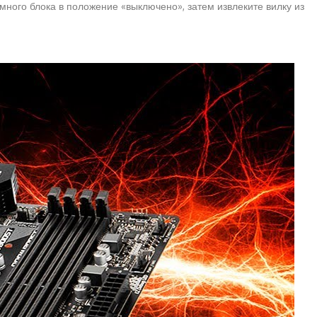
много блока в положение «выключено», затем извлеките вилку из