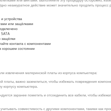
лепками или винтами. Выполняйте эту процедуру осторожно, избега
Одно неаккуратное действие может значительно продлить процесс 
 и устройства
тами или защёлками
подключено
и SATA
и защёлки
егайте контакта с компонентами
 в хорошем состоянии
или извлечения материнской платы из корпуса компьютера:
ой платы, важно заземлиться, чтобы избежать повреждения компон
му корпусу компьютера.
ндуется заранее пометить и отсоединить все кабели, чтобы избежа
 учитывать совместимость с другими компонентами, такими как пр