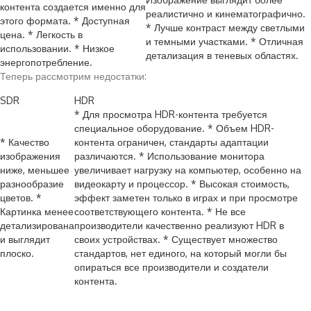
контента создается именно для
реалистично и кинематографично.
этого формата. * Доступная
* Лучше контраст между светлыми
цена. * Легкость в
и темными участками. * Отличная
использовании. * Низкое
детализация в теневых областях.
энергопотребление.
Теперь рассмотрим недостатки:
SDR
HDR
* Для просмотра HDR-контента требуется
специальное оборудование. * Объем HDR-
* Качество
контента ограничен, стандарты адаптации
изображения
различаются. * Использование монитора
ниже, меньшее
увеличивает нагрузку на компьютер, особенно на
разнообразие
видеокарту и процессор. * Высокая стоимость,
цветов. *
эффект заметен только в играх и при просмотре
Картинка менее
соответствующего контента. * Не все
детализирована
производители качественно реализуют HDR в
и выглядит
своих устройствах. * Существует множество
плоско.
стандартов, нет единого, на который могли бы
опираться все производители и создатели
контента.