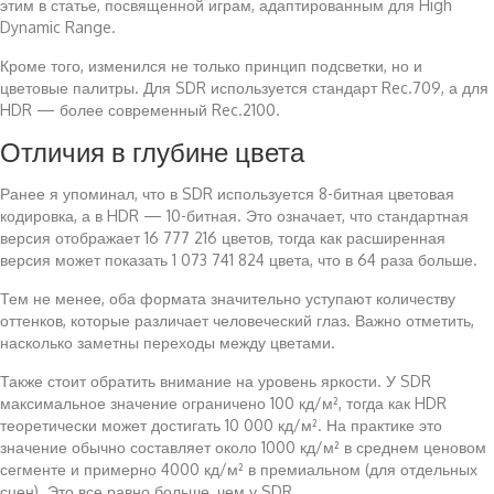
этим в статье, посвященной играм, адаптированным для High
Dynamic Range.
Кроме того, изменился не только принцип подсветки, но и
цветовые палитры. Для SDR используется стандарт Rec.709, а для
HDR — более современный Rec.2100.
Отличия в глубине цвета
Ранее я упоминал, что в SDR используется 8-битная цветовая
кодировка, а в HDR — 10-битная. Это означает, что стандартная
версия отображает 16 777 216 цветов, тогда как расширенная
версия может показать 1 073 741 824 цвета, что в 64 раза больше.
Тем не менее, оба формата значительно уступают количеству
оттенков, которые различает человеческий глаз. Важно отметить,
насколько заметны переходы между цветами.
Также стоит обратить внимание на уровень яркости. У SDR
максимальное значение ограничено 100 кд/м², тогда как HDR
теоретически может достигать 10 000 кд/м². На практике это
значение обычно составляет около 1000 кд/м² в среднем ценовом
сегменте и примерно 4000 кд/м² в премиальном (для отдельных
сцен). Это все равно больше, чем у SDR.