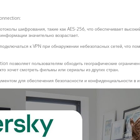
onnection:
протоколы шифрования, такие как AES-256, что обеспечивает высок
а информации значительно возрастает.
подключаться к VPN при обнаружении небезопасных сетей, что по
ction позволяет пользователям обходить географические ограничени
 кто хочет смотреть фильмы или сериалы из других стран.
ументом для обеспечения безопасности и конфиденциальности в и