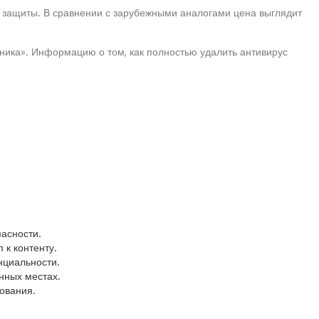
ь защиты. В сравнении с зарубежными аналогами цена выглядит
ника». Информацию о том, как полностью удалить антивирус
асности.
 к контенту.
нциальности.
нных местах.
зования.