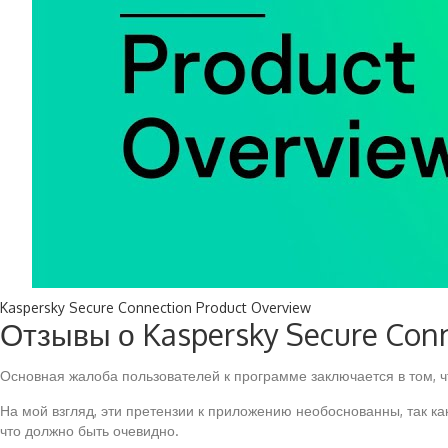
Kaspersky Secure Connection Product Overview
Отзывы о Kaspersky Secure Con
Основная жалоба пользователей к программе заключается в том, ч
На мой взгляд, эти претензии к приложению необоснованны, так к
что должно быть очевидно.