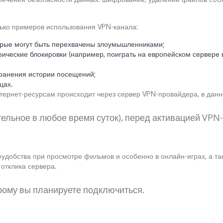
лько примеров использования VPN-канала:
орые могут быть перехвачены злоумышленниками;
фические блокировки (например, поиграть на европейском сервере 
ранения истории посещений;
цах.
нтернет-ресурсам происходит через сервер VPN-провайдера, в дан
тельное в любое время суток), перед активацией VPN-
неудобства при просмотре фильмов и особенно в онлайн-играх, а т
отклика сервера.
торому вы планируете подключиться.