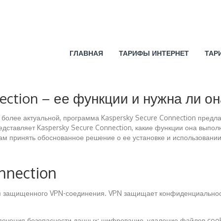
ГЛАВНАЯ
ТАРИФЫ ИНТЕРНЕТ
ТАР
ction – ее функции и нужна ли он
е более актуальной, программа Kaspersky Secure Connection пред
редставляет Kaspersky Secure Connection, какие функции она вып
м принять обоснованное решение о ее установке и использовании
nnection
ия защищенного VPN-соединения. VPN защищает конфиденциальност
ечения безопасности данных: шифрование, удаление файлов cookie