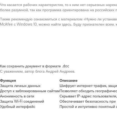
Что касается рабочих характеристик, то к ним нет серьезных нар
более разумной, так как программа ориентирована на российских 
Также рекомендую ознакомиться с материалом «Нужно ли устанавл
McAfee с Windows 10, можно найти здесь. Буду признателен всем, к
Читайте также:
Как сохранить документ в формате .doc
С уважением, автор блога Андрей Андреев.
Функция
Описание
Защита личных данных
Шифрует интернет-трафик, защи
Доступ к заблокированным сайтам
Позволяет обходить географичес
Анонимность в сети
Скрывает IP-адрес пользователя
Защита Wi-Fi соединений
Обеспечивает безопасность при 
Удобный интерфейс
Простой и интуитивно понятный 