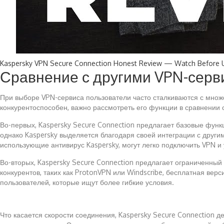
Kaspersky VPN Secure Connection Honest Review — Watch Before 
Сравнение с другими VPN-серв
При выборе VPN-сервиса пользователи часто сталкиваются с множе
конкурентоспособен, важно рассмотреть его функции в сравнении
Во-первых, Kaspersky Secure Connection предлагает базовые функ
однако Kaspersky выделяется благодаря своей интеграции с други
использующие антивирус Kaspersky, могут легко подключить VPN и
Во-вторых, Kaspersky Secure Connection предлагает ограниченный
конкурентов, таких как ProtonVPN или Windscribe, бесплатная в
пользователей, которые ищут более гибкие условия.
Что касается скорости соединения, Kaspersky Secure Connection д