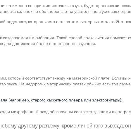
ния, а именно восприятие источника звука, будет практически неза
новка колонок по обе стороны от слушателя, но в условиях огран
й подставке, которая часто есть на компьютерных столах. Этот к
как создаваемая им вибрация. Такой способ подключения поможет 
 для достижения более естественного звучания.
м, который соответствует гнезду на материнской плате. Если вы х
тво звука. На недорогих материнских платах обычно есть три раз
ла (например, старого кассетного плеера или электрогитары);
выход и микрофонный вход обозначены соответствующими пиктогр
любому другому разъему, кроме линейного выхода, они