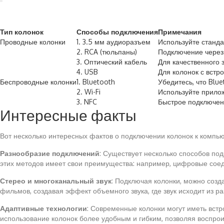
Тип колонок
Способы подключения
Примечания
Проводные колонки
1. 3.5 мм аудиоразъем
Используйте станд
2. RCA (тюльпаны)
Подключение через
3. Оптический кабель
Для качественного з
4. USB
Для колонок с встр
Беспроводные колонки
1. Bluetooth
Убедитесь, что Blu
2. Wi-Fi
Используйте прило
3. NFC
Быстрое подключен
Интересные факты
Вот несколько интересных фактов о подключении колонок к компью
Разнообразие подключений
: Существует несколько способов под
этих методов имеет свои преимущества: например, цифровые соед
Стерео и многоканальный звук
: Подключая колонки, можно созда
фильмов, создавая эффект объемного звука, где звук исходит из р
Адаптивные технологии
: Современные колонки могут иметь встро
использование колонок более удобным и гибким, позволяя воспрои