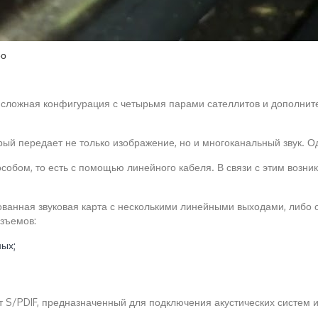
ео
ее сложная конфигурация с четырьмя парами сателлитов и дополни
й передает не только изображение, но и многоканальный звук. Од
м, то есть с помощью линейного кабеля. В связи с этим возникает
ованная звуковая карта с несколькими линейными выходами, либо о
азъемов:
ных;
 S/PDIF, предназначенный для подключения акустических систем и