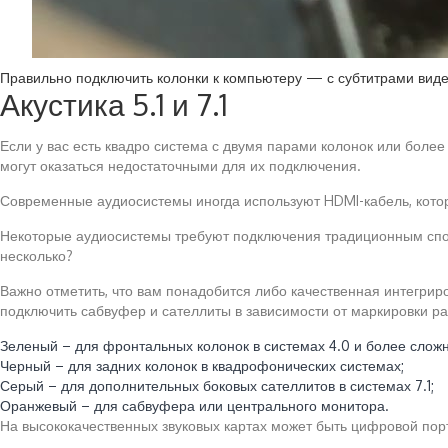
Правильно подключить колонки к компьютеру — с субтитрами вид
Акустика 5.1 и 7.1
Если у вас есть квадро система с двумя парами колонок или бол
могут оказаться недостаточными для их подключения.
Современные аудиосистемы иногда используют HDMI-кабель, которы
Некоторые аудиосистемы требуют подключения традиционным способо
несколько?
Важно отметить, что вам понадобится либо качественная интегрир
подключить сабвуфер и сателлиты в зависимости от маркировки р
Зеленый – для фронтальных колонок в системах 4.0 и более слож
Черный – для задних колонок в квадрофонических системах;
Серый – для дополнительных боковых сателлитов в системах 7.1;
Оранжевый – для сабвуфера или центрального монитора.
На высококачественных звуковых картах может быть цифровой порт