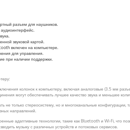
артный разъем для наушников.
 аудиоинтерфейс.
вука.
оенной звуковой картой.
etooth включен на компьютере.
жения для управления.
ие при наличии поддержки.
теру:
ключения колонок к компьютеру, включая аналоговые (3.5 мм разъе
инения могут обеспечивать лучшее качество звука и меньшее коли
ть не только стереосистему, но и многоканальные конфигурации, так
азных направлений.
енные адаптивные технологии, такие как Bluetooth и Wi-Fi, что по
зводить музыку с различных устройств и потоковых сервисов.