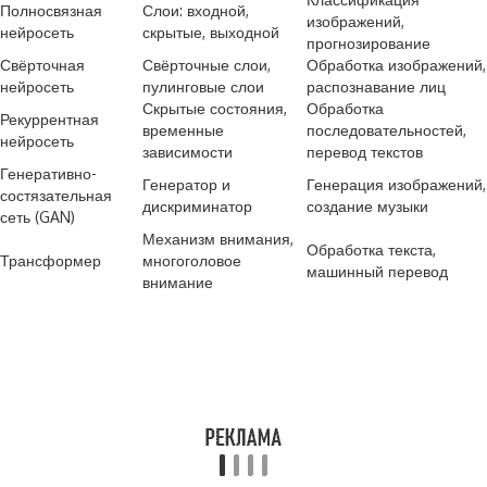
Полносвязная
Слои: входной,
изображений,
нейросеть
скрытые, выходной
прогнозирование
Свёрточная
Свёрточные слои,
Обработка изображений,
нейросеть
пулинговые слои
распознавание лиц
Скрытые состояния,
Обработка
Рекуррентная
временные
последовательностей,
нейросеть
зависимости
перевод текстов
Генеративно-
Генератор и
Генерация изображений,
состязательная
дискриминатор
создание музыки
сеть (GAN)
Механизм внимания,
Обработка текста,
Трансформер
многоголовое
машинный перевод
внимание