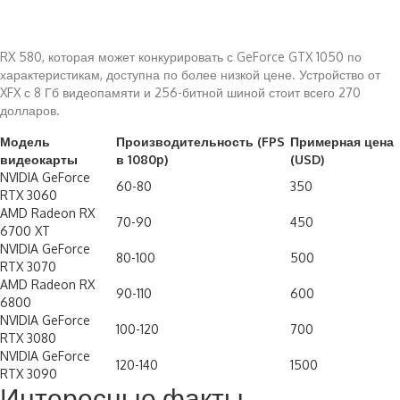
RX 580, которая может конкурировать с GeForce GTX 1050 по
характеристикам, доступна по более низкой цене. Устройство от
XFX с 8 Гб видеопамяти и 256-битной шиной стоит всего 270
долларов.
Модель
Производительность (FPS
Примерная цена
видеокарты
в 1080p)
(USD)
NVIDIA GeForce
60-80
350
RTX 3060
AMD Radeon RX
70-90
450
6700 XT
NVIDIA GeForce
80-100
500
RTX 3070
AMD Radeon RX
90-110
600
6800
NVIDIA GeForce
100-120
700
RTX 3080
NVIDIA GeForce
120-140
1500
RTX 3090
Интересные факты