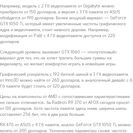
Например, модель с 2 Гб видеопамяти от Gigabyte можно
приобрести от 150 долларов, а версия с 3 Гб памяти от ASUS
обойдется от 190 долларов. Более мощный вариант — GeForce
GTX 1050 Ti, который имеет увеличенные частоты графического
ядра и видеопамяти, стоит немного дороже. Например,
модификация от Palit с 4 Гб видеопамяти доступна от 220
долларов.
Следующий уровень занимает GTX 1060 — «полутоповый»
вариант для тех, кто не хочет тратить большие суммы на
видеокарту, но желает комфортно играть в новейшие игры.
Графический ускоритель с 192-битной шиной и 3 Гб видеопамяти
от Inno3D можно найти от 260 долларов, а аналогичный девайс с 6
Гб памяти будет стоить от 320 долларов.
Цены на компоненты от AMD с сопоставимыми характеристиками
не сильно отличаются. За Radeon R9 370 от AFOX сегодня просят
от 130 долларов. Хотя частота памяти здесь ниже, ширина шины
составляет 256 бит, что в два раза больше.
RX 470 от ASUS с 4 Гб памяти, аналог GeForce GTX 1050 Ti, можно
купить от 200 долларов. Технические параметры схожи: частота