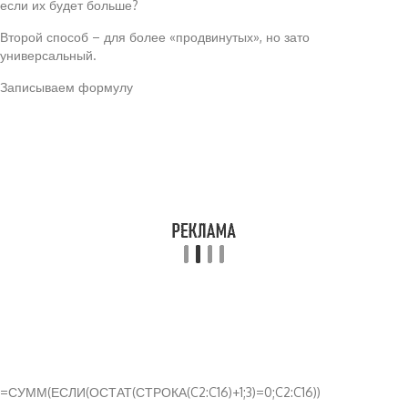
если их будет больше?
Второй способ – для более «продвинутых», но зато
универсальный.
Записываем формулу
=СУММ(ЕСЛИ(ОСТАТ(СТРОКА(C2:C16)+1;3)=0;C2:C16))