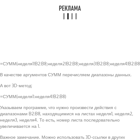
=СУММ(неделя1!B2:B8;неделя2!B2:B8;неделя3!B2:B8;неделя4!B2:B8
В качестве аргументов СУММ перечисляем диапазоны данных.
А вот 3D-метод:
=СУММ(неделя1:неделя4!B2:B8)
Указываем программе, что нужно произвести действия с
диапазонами B2:B8, находящимися на листах неделя1, неделя2,
неделя3, неделя4. То есть, номер листа последовательно
увеличивается на 1.
Важное замечание. Можно использовать 3D-ссылки в других