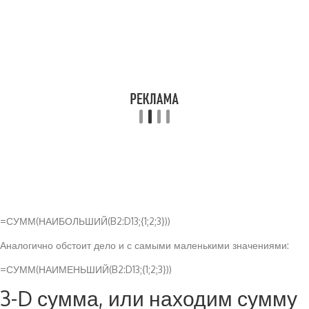
=СУММ(НАИБОЛЬШИЙ(B2:D13;{1;2;3}))
Аналогично обстоит дело и с самыми маленькими значениями:
=СУММ(НАИМЕНЬШИЙ(B2:D13;{1;2;3}))
3-D сумма, или находим сумму