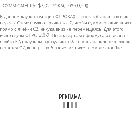
=СУММ(СМЕЩ($C$2;(СТРОКА()-2)*5;0;5;1))
В данном случае функция СТРОКА() – это как бы наш счетчик
недель. Отсчет нужно начинать с 0, чтобы суммирование начать
прямо с ячейки C2, никуда вниз не перемещаясь. Для этого
используем СТРОКА()-2. Поскольку сама формула записана в
ячейке F2, получаем в результате 0. То есть, начало диапазона
остается С2, конец – на 5 значений ниже в том же столбце.