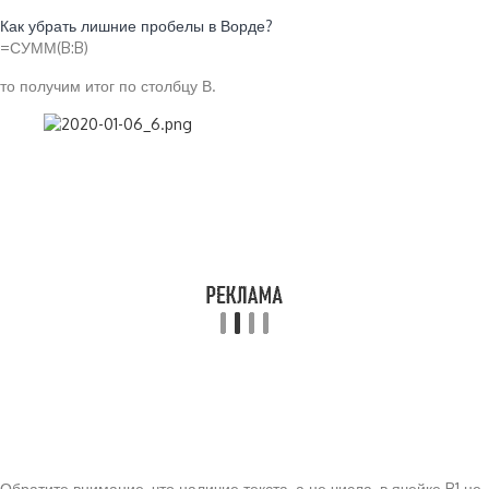
Читайте также:
Как убрать лишние пробелы в Ворде?
=СУММ(B:B)
то получим итог по столбцу В.
Обратите внимание, что наличие текста, а не числа, в ячейке B1 не