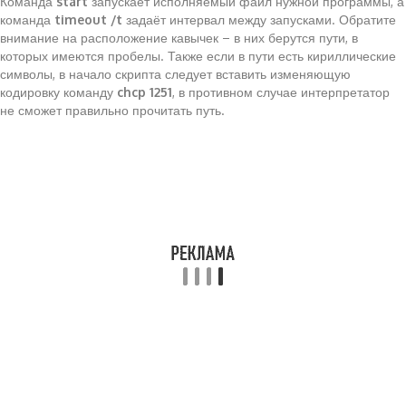
Команда
start
запускает исполняемый файл нужной программы, а
команда
timeout /t
задаёт интервал между запусками. Обратите
внимание на расположение кавычек – в них берутся пути, в
которых имеются пробелы. Также если в пути есть кириллические
символы, в начало скрипта следует вставить изменяющую
кодировку команду
chcp 1251
, в противном случае интерпретатор
не сможет правильно прочитать путь.