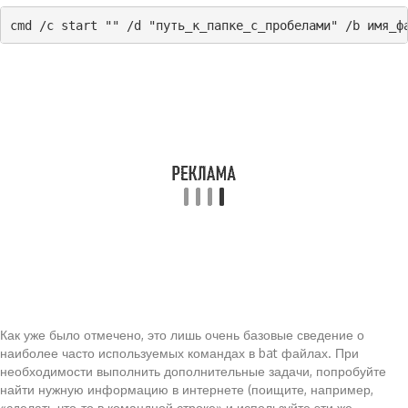
cmd /c start "" /d "путь_к_папке_с_пробелами" /b имя_ф
Как уже было отмечено, это лишь очень базовые сведение о
наиболее часто используемых командах в bat файлах. При
необходимости выполнить дополнительные задачи, попробуйте
найти нужную информацию в интернете (поищите, например,
«сделать что-то в командной строке» и используйте эти же