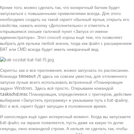
Кроме того, можно сделать так, что конкретный батник будет
запускаться с повышенными привилегиями всегда. Для этого
необходимо создать на такой скрипт обычный ярлык, открыть его
свойства, нажать кнопку «Дополнительно» и отметить в
открывшемся окошке галочкой пункт «Запуск от имени
администратора». Этот способ хорош ещё тем, что позволяет
выбрать для ярлыка любой значок, тогда как файл с расширением
BAT или CMD всегда будет иметь невзрачный вид.
Скрипты, как и все приложения, можно запускать по расписанию.
Команда
timeout /t
здесь не совсем уместна, для отложенного
запуска лучше всего использовать встроенный «Планировщик
задач» Windows. Здесь всё просто. Открываем командой
taskschd.msc
Планировщик, определяемся с триггером, действие
выбираем «Запустить программу» и указываем путь к bat-файлу.
Вот и всё, скрипт будет запущен в положенное время.
И напоследок ещё один интересный момент. Когда вы запускаете
bat-файл, на экране появляется, пусть даже на какую-то долю
секунды, окно командной строки. А нельзя ли сделать так, чтобы