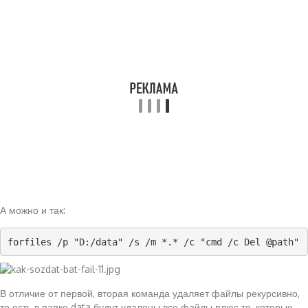
А можно и так:
forfiles /p "D:/data" /s /m *.* /c "cmd /c Del @path"
В отличие от первой, вторая команда удаляет файлы рекурсивно,
то есть в папке data будут удалены все файлы плюс те, которые