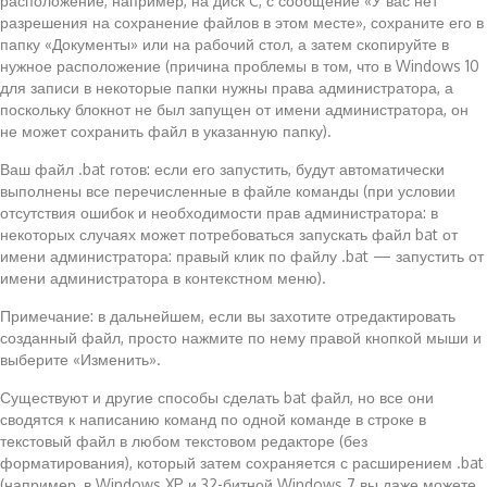
расположение, например, на диск C, с сообщение «У вас нет
разрешения на сохранение файлов в этом месте», сохраните его в
папку «Документы» или на рабочий стол, а затем скопируйте в
нужное расположение (причина проблемы в том, что в Windows 10
для записи в некоторые папки нужны права администратора, а
поскольку блокнот не был запущен от имени администратора, он
не может сохранить файл в указанную папку).
Ваш файл .bat готов: если его запустить, будут автоматически
выполнены все перечисленные в файле команды (при условии
отсутствия ошибок и необходимости прав администратора: в
некоторых случаях может потребоваться запускать файл bat от
имени администратора: правый клик по файлу .bat — запустить от
имени администратора в контекстном меню).
Примечание: в дальнейшем, если вы захотите отредактировать
созданный файл, просто нажмите по нему правой кнопкой мыши и
выберите «Изменить».
Существуют и другие способы сделать bat файл, но все они
сводятся к написанию команд по одной команде в строке в
текстовый файл в любом текстовом редакторе (без
форматирования), который затем сохраняется с расширением .bat
(например, в Windows XP и 32-битной Windows 7 вы даже можете