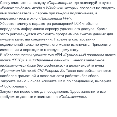
Сразу кликните на вкладку
«Параметры»
, где активируйте пункт
«Включать домен входа в Windows»
, который позволит не вводить
имя пользователя и пароль при каждом подключении, и
переместитесь в окно
«Параметры PPP»
.
Уберите галочку с параметра расширений LCP, чтобы не
передавать информацию серверу удаленного доступа. Кроме
этого рекомендуется отключить программное сжатие данных для
лучшего качества соединения. Параметр согласования
подключений также не нужен, его можно выключить. Примените
изменения и переходите к следующему шагу.
В
«Безопасность»
укажите тип VPN
«Туннельный протокол точка-
точка (PPTP)»
, в
«Шифрование данных»
–
«необязательное
(подключиться даже без шифровки)»
и деактивируйте пункт
«Протокол Microsoft CHAP версии 2»
. Такая настройка является
наиболее грамотной и позволит сети работать без сбоев.
Закройте меню и снова кликните ПКМ по соединению, выберите
«Подключить»
.
Запустится новое окно для соединения. Здесь заполните все
требуемые данные и кликните на
«Подключение»
.