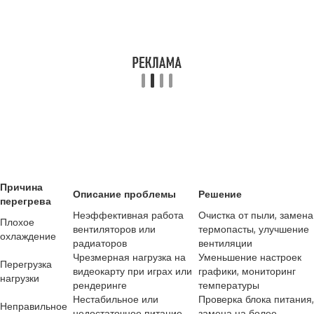
Причина
Описание проблемы
Решение
перегрева
Неэффективная работа
Очистка от пыли, замена
Плохое
вентиляторов или
термопасты, улучшение
охлаждение
радиаторов
вентиляции
Чрезмерная нагрузка на
Уменьшение настроек
Перегрузка
видеокарту при играх или
графики, мониторинг
нагрузки
рендеринге
температуры
Нестабильное или
Проверка блока питания,
Неправильное
недостаточное питание
замена на более